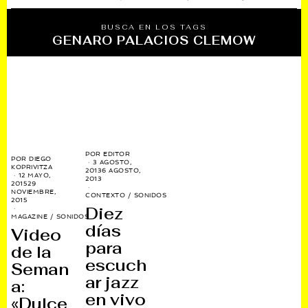
BUSCA EN LOS TAGS
GENARO PALACIOS CLEMOW
POR
EDITOR
POR
DIEGO
3 AGOSTO,
KOPRIVITZA
2013
6 AGOSTO,
12 MAYO,
2013
2015
29
NOVIEMBRE,
CONTEXTO
/
SONIDOS
2015
Diez
MAGAZINE
/
SONIDOS
días
Video
para
de la
escuch
Seman
ar jazz
a:
en vivo
«Dulce