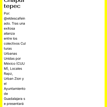
Chapul
tepec
Por:
@eldescafein
ado. Tras una
exitosa
alianza
entre los
colectivos Cul
turas
Urbanas
Unidas por
México (CUU
M), Locales
Rapz,
Urban Zion y
el
Ayuntamiento
de
Guadalajara s
e presentará