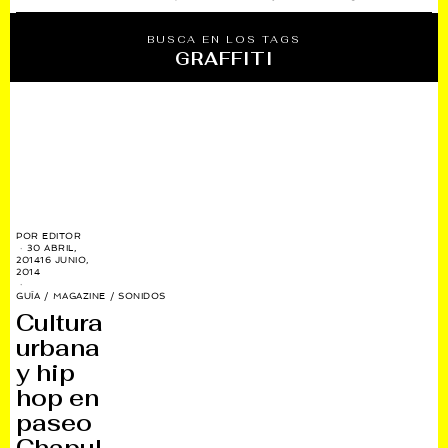
BUSCA EN LOS TAGS
GRAFFITI
POR
EDITOR
30 ABRIL,
2014
16 JUNIO,
2014
GUÍA
/
MAGAZINE
/
SONIDOS
Cultura
urbana
y hip
hop en
paseo