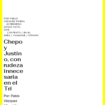
POR
PABLO
VÁZQUEZ RIVERA
22 FEBRERO,
2013
22 MAYO,
2018
CONTEXTO
/
EN EL
ÁREA
/
MAGAZINE
/
OPINIÓN
Chepo
y
Justin
o, con
rudeza
innece
saria
en el
Tri
Por: Pablo
Vázquez