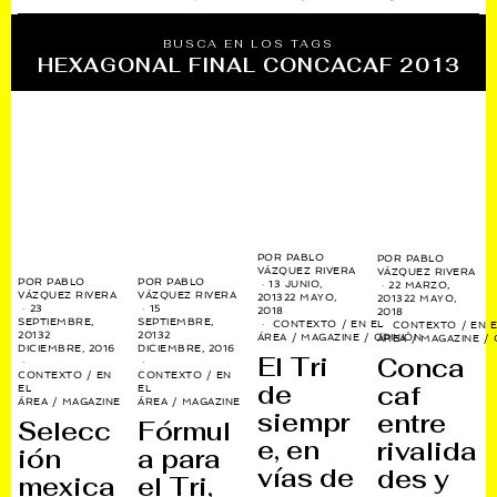
BUSCA EN LOS TAGS
HEXAGONAL FINAL CONCACAF 2013
POR
PABLO
POR
PABLO
VÁZQUEZ RIVERA
VÁZQUEZ RIVERA
POR
PABLO
POR
PABLO
13 JUNIO,
22 MARZO,
VÁZQUEZ RIVERA
VÁZQUEZ RIVERA
2013
22 MAYO,
2013
22 MAYO,
23
15
2018
2018
SEPTIEMBRE,
SEPTIEMBRE,
CONTEXTO
/
EN EL
CONTEXTO
/
EN E
2013
2
2013
2
ÁREA
/
MAGAZINE
/
OPINIÓN
ÁREA
/
MAGAZINE
/
DICIEMBRE, 2016
DICIEMBRE, 2016
El Tri
Conca
CONTEXTO
/
EN
CONTEXTO
/
EN
de
caf
EL
EL
ÁREA
/
MAGAZINE
ÁREA
/
MAGAZINE
siempr
entre
Selecc
Fórmul
e, en
rivalida
ión
a para
vías de
des y
mexica
el Tri,