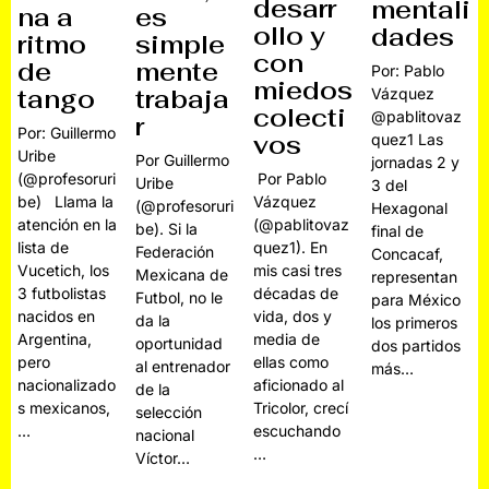
desarr
mentali
na a
es
ollo y
dades
ritmo
simple
con
de
mente
Por: Pablo
miedos
tango
trabaja
Vázquez
colecti
@pablitovaz
r
Por: Guillermo
vos
quez1 Las
Uribe
Por Guillermo
jornadas 2 y
(@profesoruri
Por Pablo
Uribe
3 del
be) Llama la
Vázquez
(@profesoruri
Hexagonal
atención en la
(@pablitovaz
be). Si la
final de
lista de
quez1). En
Federación
Concacaf,
Vucetich, los
mis casi tres
Mexicana de
representan
3 futbolistas
décadas de
Futbol, no le
para México
nacidos en
vida, dos y
da la
los primeros
Argentina,
media de
oportunidad
dos partidos
pero
ellas como
al entrenador
más…
nacionalizado
aficionado al
de la
s mexicanos,
Tricolor, crecí
selección
…
escuchando
nacional
…
Víctor…