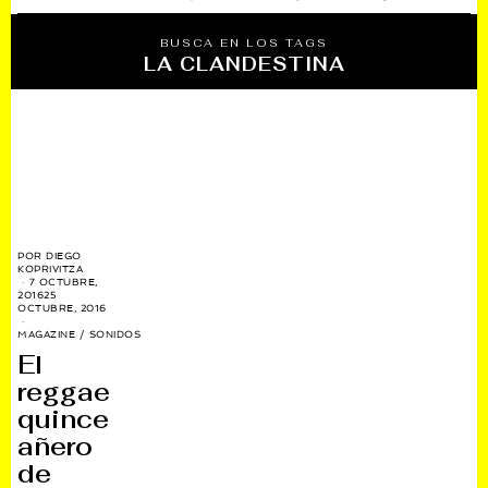
BUSCA EN LOS TAGS
LA CLANDESTINA
POR
DIEGO
KOPRIVITZA
7 OCTUBRE,
2016
25
OCTUBRE, 2016
MAGAZINE
/
SONIDOS
El
reggae
quince
añero
de