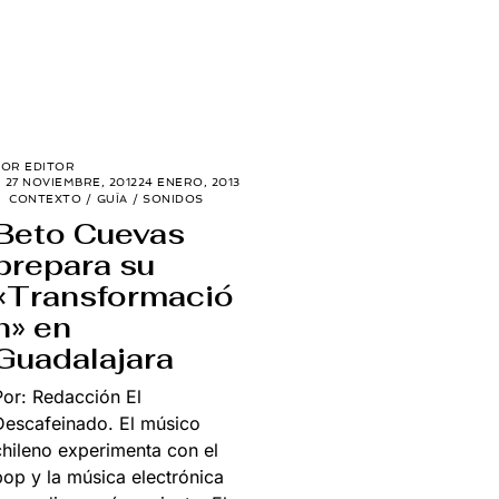
POR
EDITOR
27 NOVIEMBRE, 2012
24 ENERO, 2013
CONTEXTO
/
GUÍA
/
SONIDOS
Beto Cuevas
prepara su
«Transformació
n» en
Guadalajara
Por: Redacción El
Descafeinado. El músico
chileno experimenta con el
pop y la música electrónica