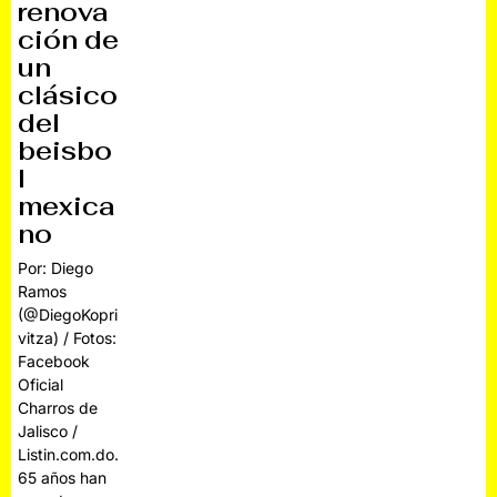
renova
ción de
un
clásico
del
beisbo
l
mexica
no
Por: Diego
Ramos
(@DiegoKopri
vitza) / Fotos:
Facebook
Oficial
Charros de
Jalisco /
Listin.com.do.
65 años han