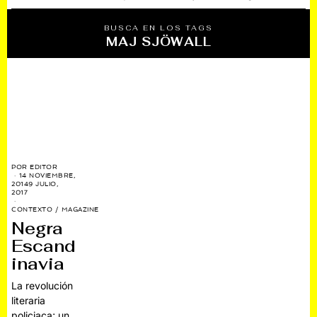
BUSCA EN LOS TAGS
MAJ SJÖWALL
POR
EDITOR
14 NOVIEMBRE,
2014
9 JULIO,
2017
CONTEXTO
/
MAGAZINE
Negra
Escand
inavia
La revolución
literaria
policiaca; un