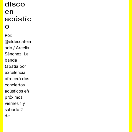
disco
en
acústic
o
Por:
@eldescafein
ado / Arcelia
Sánchez. La
banda
tapatía por
excelencia
ofrecerá dos
conciertos
acústicos eñ
próximos
viernes 1 y
sábado 2
de…