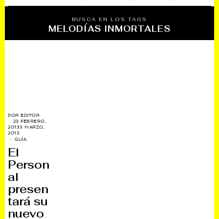
BUSCA EN LOS TAGS
MELODÍAS INMORTALES
POR
EDITOR
23 FEBRERO,
2013
3 MARZO,
2013
GUÍA
El
Person
al
presen
tará su
nuevo