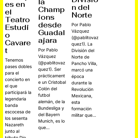
la
es en
n del
Champ
el
Norte
ions
Teatro
desde
Por Pablo
Estudi
Guadal
Vázquez
o
(@pablitovaz
ajara
Cavare
quez1). La
t
Por Pablo
División del
Vázquez
Norte de
Tenemos
(@pablitovaz
Pancho Villa,
pases dobles
quez1). Ser
marcó una
para el
prácticament
época
concierto en
e un Cristobal
durante la
el que
Colón del
Revolución
participará la
futbol
Mexicana,
legendaria
alemán, de la
esta
banda
Bundesliga y
formación
escocesa de
del Bayern
militar que…
los sesenta
Munich, es lo
Nazareth
que…
junto al
tributo Dio…