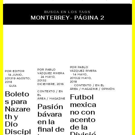
BUSCA EN LOS TAGS
MONTERREY
- PÁGINA 2
POR
PABLO
POR
PABLO
VÁZQUEZ RIVERA
POR
EDITOR
VÁZQUEZ RIVERA
14 MAYO,
14 JUNIO,
24 MAYO,
2013
22 MAYO,
2013
19 AGOSTO,
2013
2
2018
2018
DICIEMBRE, 2016
CONTEXTO
/
EN EL
GUÍA
ÁREA
/
MAGAZINE
/
OPINIÓN
Boleto
CONTEXTO
/
EN
Futbol
EL
ÁREA
/
MAGAZINE
s para
mexica
Pasión
Nazare
no con
bávara
th y
acento
en la
Dio
de la
final de
Discipl
Divisió