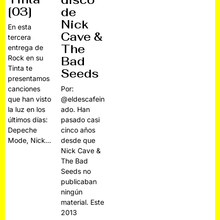
disco
[03]
de
Nick
En esta
Cave &
tercera
The
entrega de
Rock en su
Bad
Tinta te
Seeds
presentamos
canciones
Por:
que han visto
@eldescafein
la luz en los
ado. Han
últimos días:
pasado casi
Depeche
cinco años
Mode, Nick…
desde que
Nick Cave &
The Bad
Seeds no
publicaban
ningún
material. Este
2013