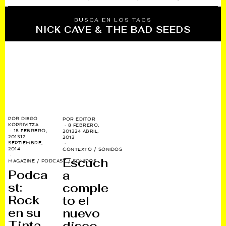
BUSCA EN LOS TAGS
NICK CAVE & THE BAD SEEDS
POR
DIEGO
POR
EDITOR
KOPRIVITZA
8 FEBRERO,
18 FEBRERO,
2013
24 ABRIL,
2013
12
2013
SEPTIEMBRE,
2014
CONTEXTO
/
SONIDOS
Escuch
MAGAZINE
/
PODCAST
/
SONIDOS
Podca
a
st:
comple
Rock
to el
en su
nuevo
Tinta