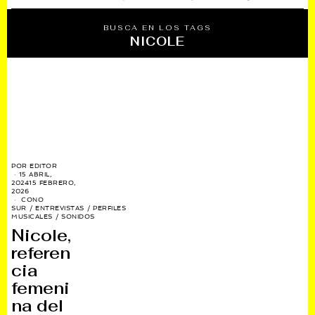
BUSCA EN LOS TAGS
NICOLE
POR
EDITOR
15 ABRIL,
2024
15 FEBRERO,
2026
CONO
SUR
/
ENTREVISTAS
/
PERFILES
MUSICALES
/
SONIDOS
Nicole,
referen
cia
femeni
na del