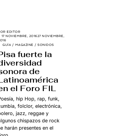
POR
EDITOR
17 NOVIEMBRE, 2016
27 NOVIEMBRE,
016
GUÍA
/
MAGAZINE
/
SONIDOS
Pisa fuerte la
diversidad
sonora de
Latinoamérica
en el Foro FIL
Poesía, hip Hop, rap, funk,
cumbia, folclor, electrónica,
bolero, jazz, reggae y
algunos chispazos de rock
se harán presentes en el
Foro…