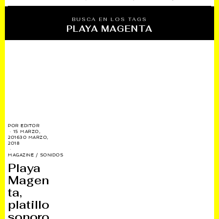
BUSCA EN LOS TAGS
PLAYA MAGENTA
POR
EDITOR
15 MARZO,
2016
30 MARZO,
2018
MAGAZINE
/
SONIDOS
Playa
Magen
ta,
platillo
sonoro