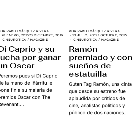
POR
PABLO VÁZQUEZ RIVERA
POR
PABLO VÁZQUEZ RIVERA
28 ENERO, 2016
23 DICIEMBRE, 2016
10 JULIO, 2015
3 OCTUBRE, 2015
CINEURÓTICA
/
MAGAZINE
CINEURÓTICA
/
MAGAZINE
Di Caprio y su
Ramón
lucha por ganar
premiado y con
un Oscar
sueños de
estatuilla
Veremos pues si Di Caprio
de la mano de Iñárritu le
Guten Tag Ramón, una cinta
pone fin a su malaria de
que desde su estreno fue
premios Oscar con The
aplaudida por críticos de
Revenant,…
cine, analistas políticos y
público de dos naciones…