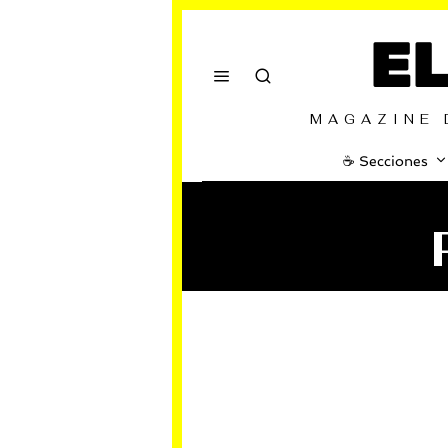
E
MAGAZINE 
☕️ Secciones