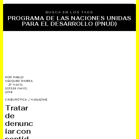
BUSCA EN LOS TAGS
PROGRAMA DE LAS NACIONES UNIDAS
PARA EL DESARROLLO (PNUD)
POR
PABLO
VÁZQUEZ RIVERA
27 MAYO,
2015
26 MAYO,
2018
CINEURÓTICA
/
MAGAZINE
Tratar
de
denunc
iar con
sentid