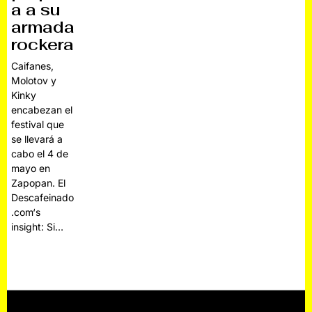
a a su
armada
rockera
Caifanes,
Molotov y
Kinky
encabezan el
festival que
se llevará a
cabo el 4 de
mayo en
Zapopan. El
Descafeinado
.com‘s
insight: Si…