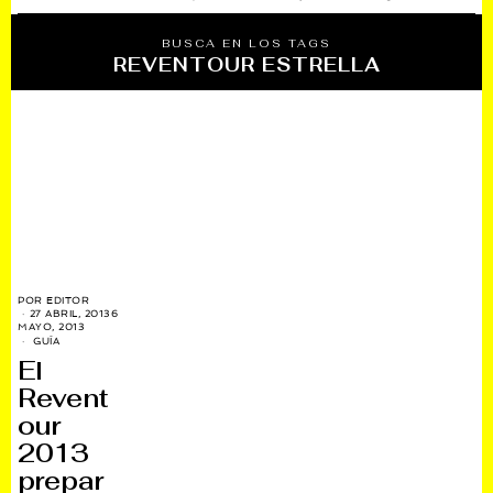
BUSCA EN LOS TAGS
REVENTOUR ESTRELLA
POR
EDITOR
27 ABRIL, 2013
6
MAYO, 2013
GUÍA
El
Revent
our
2013
prepar