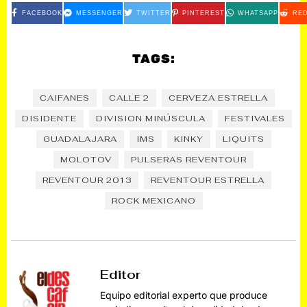
FACEBOOK
MESSENGER
TWITTER
PINTEREST
WHATSAPP
RED
TAGS:
CAIFANES
CALLE 2
CERVEZA ESTRELLA
DISIDENTE
DIVISION MINÚSCULA
FESTIVALES
GUADALAJARA
IMS
KINKY
LIQUITS
MOLOTOV
PULSERAS REVENTOUR
REVENTOUR 2013
REVENTOUR ESTRELLA
ROCK MEXICANO
Editor
Equipo editorial experto que produce