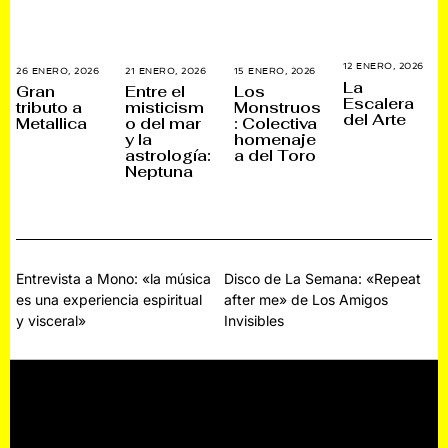
12 ENERO, 2026
1
26 ENERO, 2026
2
21 ENERO, 2026
2
15 ENERO, 2026
1
4
La
7
1
5
Gran
Entre el
Los
E
E
E
E
Escalera
tributo a
misticism
Monstruos
N
N
N
N
del Arte
E
Metallica
o del mar
: Colectiva
E
E
E
R
R
R
R
y la
homenaje
O
O
O
O
astrología:
a del Toro
,
,
,
,
2
Neptuna
2
2
2
0
0
0
0
2
2
2
2
6
6
6
6
Navegación
Entrevista a Mono: «la música
Disco de La Semana: «Repeat
es una experiencia espiritual
after me» de Los Amigos
de
y visceral»
Invisibles
entradas