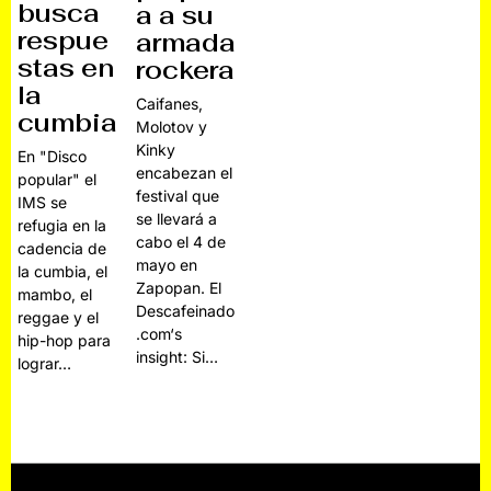
busca
a a su
respue
armada
stas en
rockera
la
Caifanes,
cumbia
Molotov y
Kinky
En "Disco
encabezan el
popular" el
festival que
IMS se
se llevará a
refugia en la
cabo el 4 de
cadencia de
mayo en
la cumbia, el
Zapopan. El
mambo, el
Descafeinado
reggae y el
.com‘s
hip-hop para
insight: Si…
lograr…