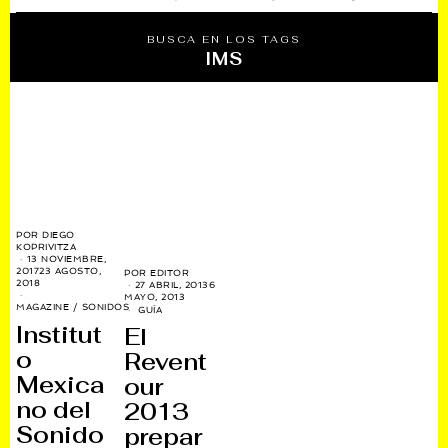
BUSCA EN LOS TAGS
IMS
POR
DIEGO
KOPRIVITZA
13 NOVIEMBRE,
2017
23 AGOSTO,
POR
EDITOR
2018
27 ABRIL, 2013
6
MAYO, 2013
MAGAZINE
/
SONIDOS
GUÍA
Institut
El
o
Revent
Mexica
our
no del
2013
Sonido
prepar