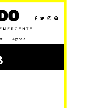
DO
 EMERGENTE
st
Agencia
B