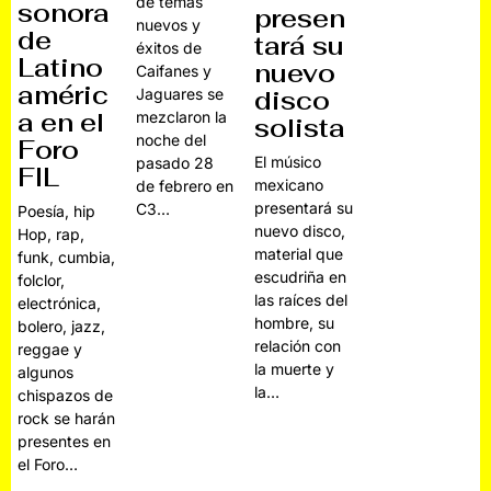
de temas
sonora
presen
nuevos y
de
tará su
éxitos de
Latino
nuevo
Caifanes y
améric
disco
Jaguares se
a en el
mezclaron la
solista
noche del
Foro
El músico
pasado 28
FIL
mexicano
de febrero en
presentará su
C3…
Poesía, hip
nuevo disco,
Hop, rap,
material que
funk, cumbia,
escudriña en
folclor,
las raíces del
electrónica,
hombre, su
bolero, jazz,
relación con
reggae y
la muerte y
algunos
la…
chispazos de
rock se harán
presentes en
el Foro…