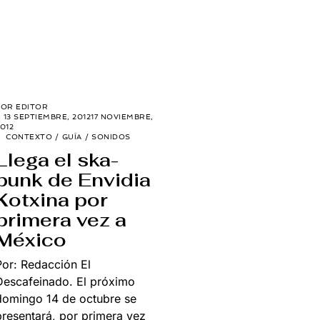
POR
EDITOR
13 SEPTIEMBRE, 2012
17 NOVIEMBRE,
012
CONTEXTO
/
GUÍA
/
SONIDOS
Llega el ska-
punk de Envidia
Kotxina por
primera vez a
México
Por: Redacción El
Descafeinado. El próximo
domingo 14 de octubre se
presentará, por primera vez