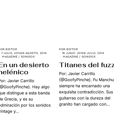
POR
EDITOR
POR
EDITOR
7 JULIO, 2014
26 AGOSTO, 2014
16 JUNIO, 2014
6 JULIO, 2014
MAGAZINE
/
SONIDOS
MAGAZINE
/
SONIDOS
En un desierto
Titanes del fuz
helénico
Por: Javier Carrillo
(@GoofyPinche). Fu Manchu
Por: Javier Carrillo
siempre ha encarnado una
(@GoofyPinche). Hay algo
exquisita contradicción. Sus
que distingue a esta banda
guitarras con la dureza del
de Grecia, y es su
granito han cargado con…
admiración por los sonidos
vintage y…