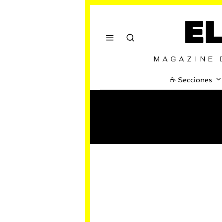
E
MAGAZINE 
☕️ Secciones