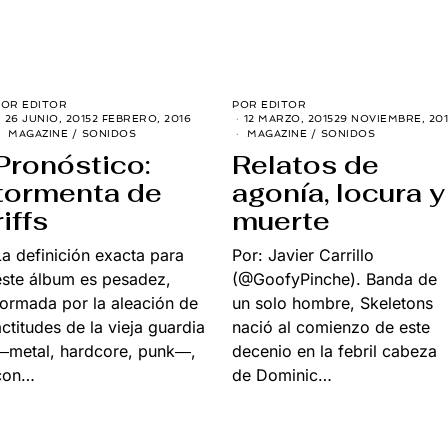
POR
EDITOR
POR
EDITOR
26 JUNIO, 2015
2 FEBRERO, 2016
12 MARZO, 2015
29 NOVIEMBRE, 201
MAGAZINE
/
SONIDOS
MAGAZINE
/
SONIDOS
Pronóstico:
Relatos de
tormenta de
agonía, locura y
riffs
muerte
La definición exacta para
Por: Javier Carrillo
este álbum es pesadez,
(@GoofyPinche). Banda de
formada por la aleación de
un solo hombre, Skeletons
actitudes de la vieja guardia
nació al comienzo de este
―metal, hardcore, punk―,
decenio en la febril cabeza
con…
de Dominic…