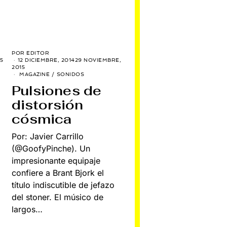
POR
EDITOR
12 DICIEMBRE, 2014
29 NOVIEMBRE,
5
2015
MAGAZINE
/
SONIDOS
Pulsiones de
distorsión
cósmica
Por: Javier Carrillo
(@GoofyPinche). Un
impresionante equipaje
confiere a Brant Bjork el
título indiscutible de jefazo
del stoner. El músico de
largos…