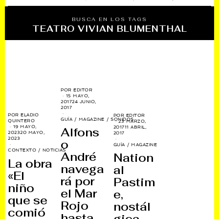
BUSCA EN LOS TAGS
TEATRO VIVIAN BLUMENTHAL
POR
EDITOR
15 MAYO,
2017
24 JUNIO,
2017
POR
ELADIO
POR
EDITOR
GUÍA
/
MAGAZINE
/
SONIDOS
QUINTERO
23 MARZO,
19 MAYO,
2017
11 ABRIL,
Alfons
2023
20 MAYO,
2017
2023
o
GUÍA
/
MAGAZINE
CONTEXTO
/
NOTICIAS
André
Nation
La obra
navega
al
«El
rá por
Pastim
niño
el Mar
e,
que se
Rojo
nostál
comió
hasta