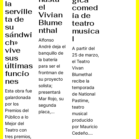
gica
la
el
comed
serville
Vivian
ia de
ta de
Blume
teatro
su
nthal
musica
sándwi
l
Alfonso
ch»
André deja el
vive
A partir del
banquillo de
25 de marzo,
sus
la batería
el Teatro
últimas
para ser el
Vivan
funcio
frontman de
Blumethal
su proyecto
nes
recibe la
solista;
temporada
Esta obra fue
presentará
de National
galardonada
Mar Rojo, su
Pastime,
por los
segunda
teatro
Premios del
placa,…
musical
Público a lo
producido
Mejor del
por Mauricio
Teatro con
Cedeño.…
tres premios,