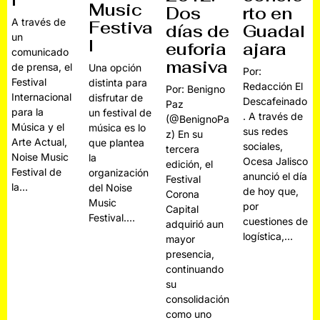
l
Music
Dos
rto en
A través de
Festiva
días de
Guadal
un
l
euforia
ajara
comunicado
masiva
de prensa, el
Una opción
Por:
Festival
distinta para
Redacción El
Por: Benigno
Internacional
disfrutar de
Descafeinado
Paz
para la
un festival de
. A través de
(@BenignoPa
Música y el
música es lo
sus redes
z) En su
Arte Actual,
que plantea
sociales,
tercera
Noise Music
la
Ocesa Jalisco
edición, el
Festival de
organización
anunció el día
Festival
la…
del Noise
de hoy que,
Corona
Music
por
Capital
Festival.…
cuestiones de
adquirió aun
logística,…
mayor
presencia,
continuando
su
consolidación
como uno