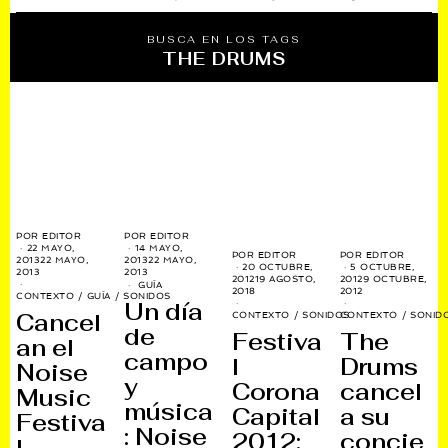
BUSCA EN LOS TAGS
THE DRUMS
POR
EDITOR
POR
EDITOR
22 MAYO,
14 MAYO,
POR
EDITOR
POR
EDITOR
2013
22 MAYO,
2013
22 MAYO,
20 OCTUBRE,
5 OCTUBRE,
2013
2013
2012
19 AGOSTO,
2012
9 OCTUBRE,
GUÍA
2018
2012
CONTEXTO
/
GUÍA
/
SONIDOS
Un día
Cancel
CONTEXTO
/
SONIDOS
CONTEXTO
/
SONID
de
Festiva
The
an el
campo
l
Drums
Noise
y
Corona
cancel
Music
música
Capital
a su
Festiva
: Noise
2012:
concie