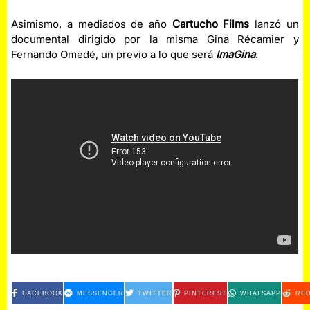
Asimismo, a mediados de año
Cartucho Films
lanzó un
documental dirigido por la misma Gina Récamier y
Fernando Omedé, un previo a lo que será
ImaGina
.
FACEBOOK
MESSENGER
TWITTER
PINTEREST
WHATSAPP
RED