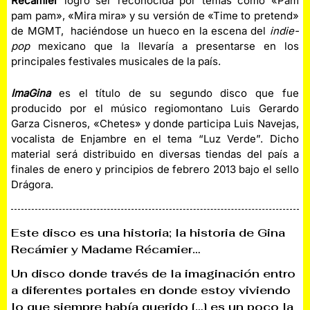
Récamier
logró ser reconocida por temas como «Pam
pam pam», «Mira mira» y su versión de «Time to pretend»
de MGMT, haciéndose un hueco en la escena del
indie-
pop
mexicano que la llevaría a presentarse en los
principales festivales musicales de la país.
ImaGina
es el título de su segundo disco que fue
producido por el músico regiomontano Luis Gerardo
Garza Cisneros, «Chetes» y donde participa Luis Navejas,
vocalista de Enjambre en el tema “Luz Verde”. Dicho
material será distribuido en diversas tiendas del país a
finales de enero y principios de febrero 2013 bajo el sello
Drágora.
Este disco es una historia; la historia de Gina
Recámier y Madame Récamier…
Un disco donde través de la imaginación entro
a diferentes portales en donde estoy viviendo
lo que siempre había querido […] es un poco la