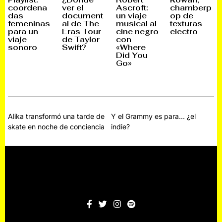
I
N
D
O
ver el
chamberp
coordena
Ascroft:
C
O
I
C
document
op de
das
un viaje
I
V
C
T
E
I
I
U
al de The
texturas
femeninas
musical al
M
E
E
B
Eras Tour
electro
para un
cine negro
B
M
M
R
de Taylor
viaje
con
R
B
B
E
E
R
R
,
Swift?
sonoro
«Where
,
E
E
2
Did You
2
,
,
0
Go»
0
2
2
2
2
0
0
5
5
2
2
4
5
Navegación
Alika transformó una tarde de
Y el Grammy es para… ¿el
skate en noche de conciencia
indie?
de
entradas