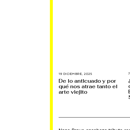
19 DICIEMBRE, 2025
1
9
De lo anticuado y por
D
qué nos atrae tanto el
I
C
arte viejito
I
E
M
B
R
E
,
2
0