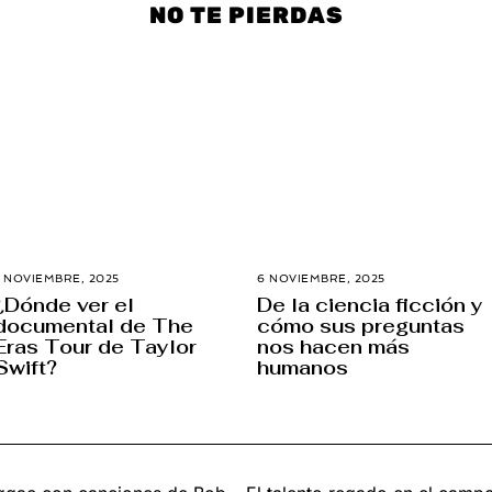
NO TE PIERDAS
7 NOVIEMBRE, 2025
3
6 NOVIEMBRE, 2025
1
D
3
¿Dónde ver el
De la ciencia ficción y
I
D
documental de The
cómo sus preguntas
C
I
I
C
Eras Tour de Taylor
nos hacen más
E
I
Swift?
humanos
M
E
B
M
R
B
E
R
,
E
2
,
0
2
2
0