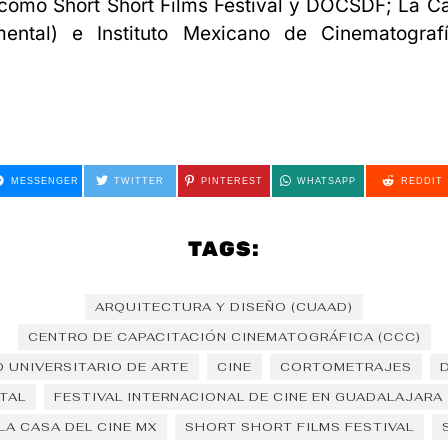
como Short Short Films Festival y DOCSDF; La C
ntal) e Instituto Mexicano de Cinematograf
MESSENGER
TWITTER
PINTEREST
WHATSAPP
REDDIT
TAGS:
ARQUITECTURA Y DISEÑO (CUAAD)
CENTRO DE CAPACITACIÓN CINEMATOGRÁFICA (CCC)
 UNIVERSITARIO DE ARTE
CINE
CORTOMETRAJES
TAL
FESTIVAL INTERNACIONAL DE CINE EN GUADALAJARA
LA CASA DEL CINE MX
SHORT SHORT FILMS FESTIVAL