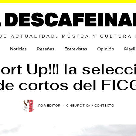
L DESCAFEINA
DE ACTUALIDAD, MÚSICA Y CULTURA
Noticias
Reseñas
Entrevistas
Opinión
Playli
ort Up!!! la selecc
de cortos del FIC
POR
EDITOR
CINEURÓTICA
/
CONTEXTO