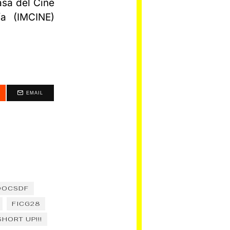
asa del Cine
ía (IMCINE)
EMAIL
DOCSDF
FICG28
SHORT UP!!!