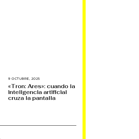
9 OCTUBRE, 2025
7
N
«Tron: Ares»: cuando la
O
inteligencia artificial
V
I
cruza la pantalla
E
M
B
R
E
,
2
0
2