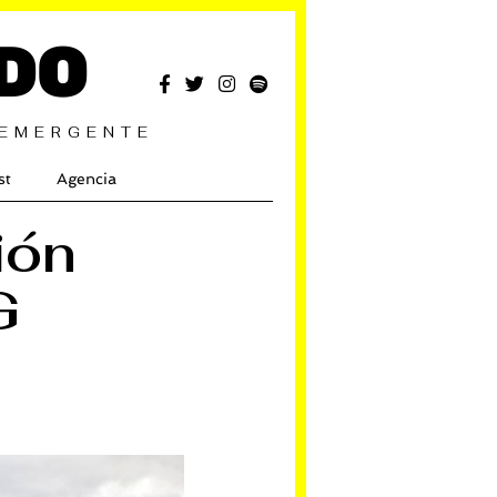
DO
 EMERGENTE
st
Agencia
ión
G