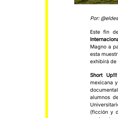
Por: @eldes
Este fin d
Internacion
Magno a par
esta muestr
exhibirá de 
Short Up!!!
mexicana y 
documental)
alumnos de
Universitar
(ficción y 