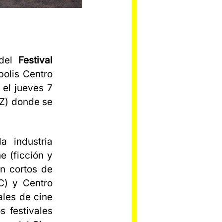
 del
Festival
polis Centro
 el jueves 7
) donde se
a industria
e (ficción y
an cortos de
C) y Centro
ales de cine
s festivales