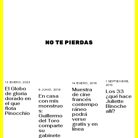
NO TE PIERDAS
1 SEPTIEMBRE,
13 ENERO, 2023
2
14 ENERO, 2016
2
2015
2
8
A
El Globo
Muestra
8
Los 33
6 JUNIO, 2019
2
N
B
de gloria
N
de cine
2
O
R
En casa
¿qué hace
O
dorado en
J
V
francés
I
con mis
Juliette
V
U
I
L
el que
contempo
I
monstruo
Binoche
L
E
,
flota
E
ráneo
I
M
2
s:
allí?
M
Pinocchio
O
B
podrá
0
Guillermo
B
,
R
1
verse
R
del Toro
2
E
6
E
gratis y en
0
,
comparte
,
2
2
línea
su
2
2
0
0
gabinete
2
2
5