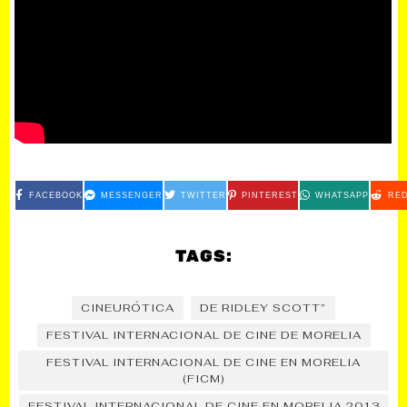
FACEBOOK
MESSENGER
TWITTER
PINTEREST
WHATSAPP
RED
TAGS:
CINEURÓTICA
DE RIDLEY SCOTT”
FESTIVAL INTERNACIONAL DE CINE DE MORELIA
FESTIVAL INTERNACIONAL DE CINE EN MORELIA
(FICM)
FESTIVAL INTERNACIONAL DE CINE EN MORELIA 2013