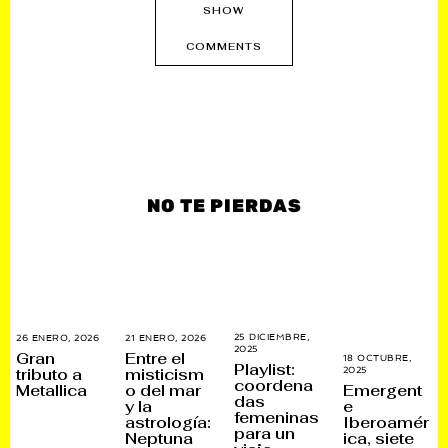
SHOW
COMMENTS
NO TE PIERDAS
25 DICIEMBRE,
26 ENERO, 2026
2
21 ENERO, 2026
2
2025
2
7
1
Gran
Entre el
18 OCTUBRE,
6
E
E
Playlist:
tributo a
misticism
2025
3
D
N
N
coordena
0
Metallica
o del mar
I
Emergent
E
E
N
das
C
R
R
y la
e
O
I
O
O
femeninas
astrología:
Iberoamér
V
E
,
,
para un
I
Neptuna
M
ica, siete
2
2
E
B
0
0