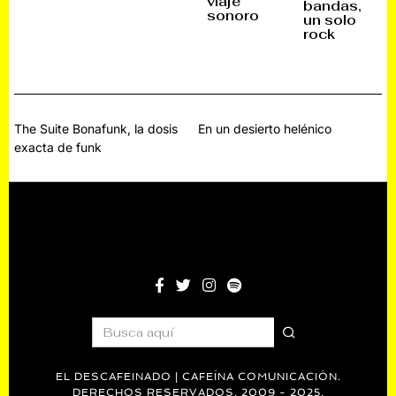
viaje
bandas,
M
R
2
2
sonoro
un solo
B
E
6
6
R
,
rock
E
2
,
0
2
2
0
5
2
5
Navegación
The Suite Bonafunk, la dosis
En un desierto helénico
exacta de funk
de
entradas
EL DESCAFEINADO | CAFEÍNA COMUNICACIÓN.
DERECHOS RESERVADOS. 2009 - 2025.