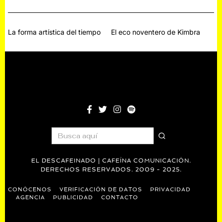
2
2
5
2
Navegación
La forma artística del tiempo
El eco noventero de Kimbra
de
entradas
EL DESCAFEINADO | CAFEÍNA COMUNICACIÓN.
DERECHOS RESERVADOS. 2009 - 2025.
CONÓCENOS
VERIFICACIÓN DE DATOS
PRIVACIDAD
AGENCIA
PUBLICIDAD
CONTACTO