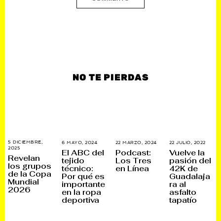
NO TE PIERDAS
5 DICIEMBRE,
6 MAYO, 2024
6
22 MARZO, 2024
3
22 JULIO, 2022
1
2025
5
M
0
1
El ABC del
Podcast:
Vuelve la
D
A
A
N
Revelan
tejido
Los Tres
pasión del
I
Y
G
O
los grupos
técnico:
en Línea
42K de
C
O
O
V
de la Copa
I
,
S
I
Por qué es
Guadalaja
E
2
T
E
Mundial
importante
ra al
M
0
O
M
2026
en la ropa
asfalto
B
2
,
B
R
4
2
R
deportiva
tapatío
E
0
E
,
2
,
2
5
2
0
0