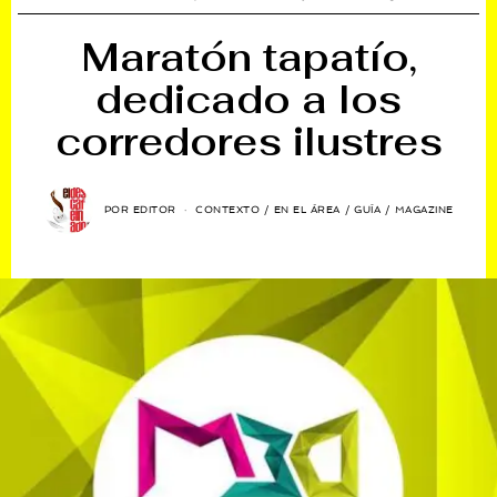
Maratón tapatío,
dedicado a los
corredores ilustres
POR
EDITOR
CONTEXTO
/
EN EL ÁREA
/
GUÍA
/
MAGAZINE