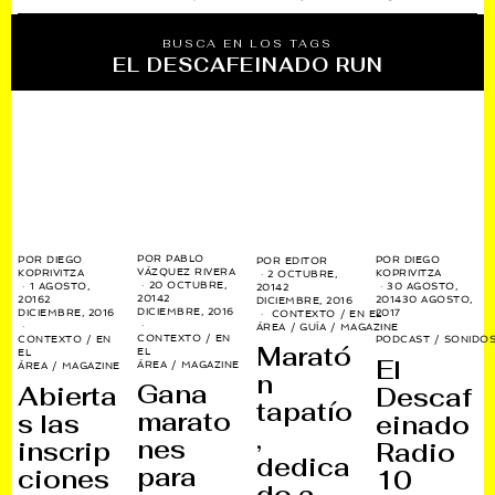
BUSCA EN LOS TAGS
EL DESCAFEINADO RUN
POR
PABLO
POR
DIEGO
POR
DIEGO
POR
EDITOR
VÁZQUEZ RIVERA
KOPRIVITZA
KOPRIVITZA
2 OCTUBRE,
20 OCTUBRE,
1 AGOSTO,
30 AGOSTO,
2014
2
2014
2
2016
2
2014
30 AGOSTO,
DICIEMBRE, 2016
DICIEMBRE, 2016
DICIEMBRE, 2016
2017
CONTEXTO
/
EN EL
ÁREA
/
GUÍA
/
MAGAZINE
CONTEXTO
/
EN
CONTEXTO
/
EN
PODCAST
/
SONIDO
Marató
EL
EL
El
ÁREA
/
MAGAZINE
ÁREA
/
MAGAZINE
n
Gana
Abierta
Descaf
tapatío
marato
s las
einado
,
nes
inscrip
Radio
dedica
para
ciones
10