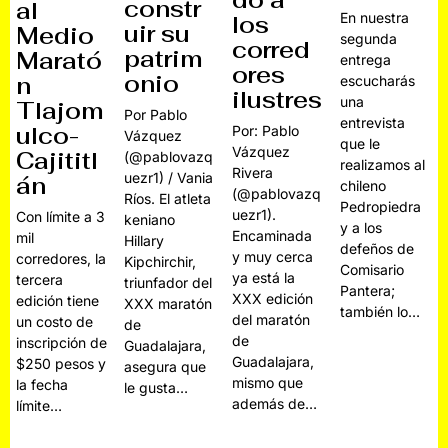
do a
constr
al
En nuestra
los
uir su
Medio
segunda
corred
patrim
Marató
entrega
ores
onio
n
escucharás
ilustres
una
Tlajom
Por Pablo
entrevista
ulco-
Por: Pablo
Vázquez
que le
Vázquez
Cajititl
(@pablovazq
realizamos al
Rivera
uezr1) / Vania
án
chileno
(@pablovazq
Ríos. El atleta
Pedropiedra
uezr1).
Con límite a 3
keniano
y a los
Encaminada
mil
Hillary
defeños de
y muy cerca
corredores, la
Kipchirchir,
Comisario
ya está la
tercera
triunfador del
Pantera;
XXX edición
edición tiene
XXX maratón
también lo…
del maratón
un costo de
de
de
inscripción de
Guadalajara,
Guadalajara,
$250 pesos y
asegura que
mismo que
la fecha
le gusta…
además de…
límite…