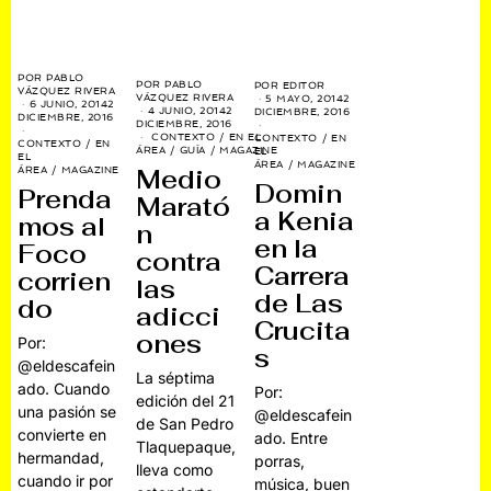
POR
PABLO
POR
PABLO
POR
EDITOR
VÁZQUEZ RIVERA
VÁZQUEZ RIVERA
5 MAYO, 2014
2
6 JUNIO, 2014
2
4 JUNIO, 2014
2
DICIEMBRE, 2016
DICIEMBRE, 2016
DICIEMBRE, 2016
CONTEXTO
/
EN EL
CONTEXTO
/
EN
CONTEXTO
/
EN
ÁREA
/
GUÍA
/
MAGAZINE
EL
EL
ÁREA
/
MAGAZINE
Medio
ÁREA
/
MAGAZINE
Domin
Prenda
Marató
a Kenia
mos al
n
en la
Foco
contra
Carrera
corrien
las
de Las
do
adicci
Crucita
ones
Por:
s
@eldescafein
La séptima
ado. Cuando
Por:
edición del 21
una pasión se
@eldescafein
de San Pedro
convierte en
ado. Entre
Tlaquepaque,
hermandad,
porras,
lleva como
cuando ir por
música, buen