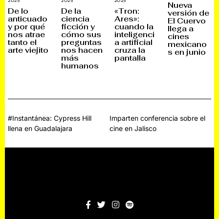
2025
1
2025
1
2025
7
2
Nueva
9
3
N
A
De lo
De la
«Tron:
versión de
D
D
O
B
anticuado
ciencia
Ares»:
El Cuervo
I
I
V
R
y por qué
ficción y
cuando la
C
C
I
I
llega a
I
I
E
L
nos atrae
cómo sus
inteligenci
cines
E
E
M
,
tanto el
preguntas
a artificial
mexicano
M
M
B
2
arte viejito
nos hacen
cruza la
B
B
R
0
s en junio
R
R
E
2
más
pantalla
E
E
,
4
humanos
,
,
2
2
2
0
0
0
2
2
2
5
5
5
Navegación
#Instantánea: Cypress Hill
Imparten conferencia sobre el
llena en Guadalajara
cine en Jalisco
de
entradas