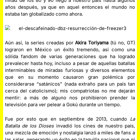
mitad de los 80 y 90 llegó a nuestro país hasta algunos
años después, ya que en aquel entonces el mundo no
estaba tan globalizado como ahora.
Aún así, la series creadas por
Akira Toriyama
(tú no, GT)
lograron en México un éxito tremendo, así como una
sólida fandom de varias generaciones que ha logrado
prevalecer hasta hoy, incluso a pesar de aquellas batallas
interminables de miradas furiosas y diversos elementos
que en su momento causaron gran polémica por
considerarse “satánicos” (nada extraño para un país tan
cerca del catolicismo); mis compatriotas no me dejarán
mentir: a más de alguno nos prohibieron prender la
televisión para ver pelear a Gokú durante un tiempo.
Fue por esto que en septiembre de 2013, cuando
La
Batalla de los Dioses
invadió los cines de nuestro país,
una mezcla de emoción y nostalgia lanzó a miles de fans a
las salas, generando un éxito en la taquilla nacional que ni