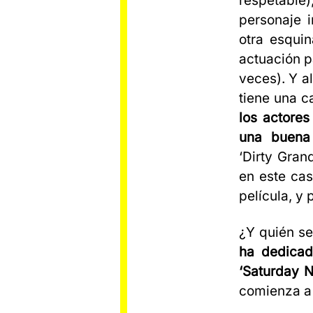
respetable
personaje 
otra esquin
actuación pa
veces). Y a
tiene una c
los actores
una buena 
‘Dirty Gran
en este cas
película, y 
¿Y quién se
ha dedicad
‘Saturday N
comienza a 