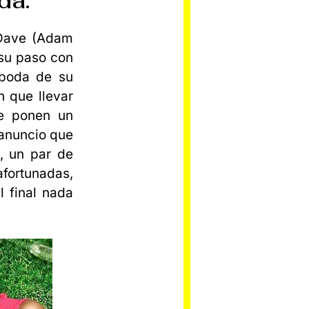
da.
 Dave (Adam
 su paso con
 boda de su
n que llevar
ve ponen un
 anuncio que
), un par de
afortunadas,
l final nada