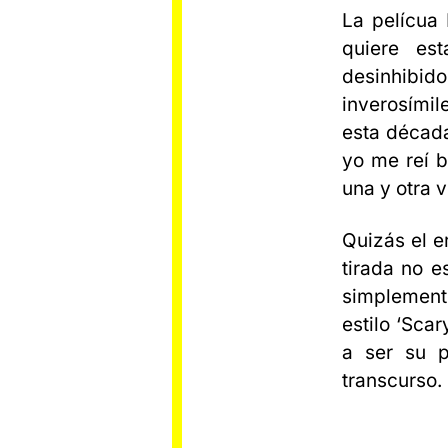
La pelícua 
quiere es
desinhibid
inverosímil
esta década
yo me reí 
una y otra 
Quizás el e
tirada no e
simplemente
estilo ‘Scar
a ser su p
transcurso.