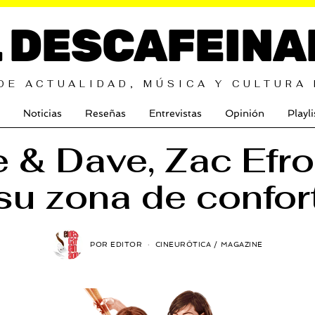
L DESCAFEINA
DE ACTUALIDAD, MÚSICA Y CULTURA
Noticias
Reseñas
Entrevistas
Opinión
Playli
 & Dave, Zac Efr
su zona de confor
POR
EDITOR
CINEURÓTICA
/
MAGAZINE