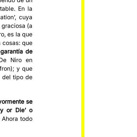
iendo de un
able. En la
ation’, cuya
r graciosa (a
o, es la que
s cosas: que
 garantía de
 De Niro en
fron); y que
 del tipo de
yormente se
 or Die’ o
. Ahora todo