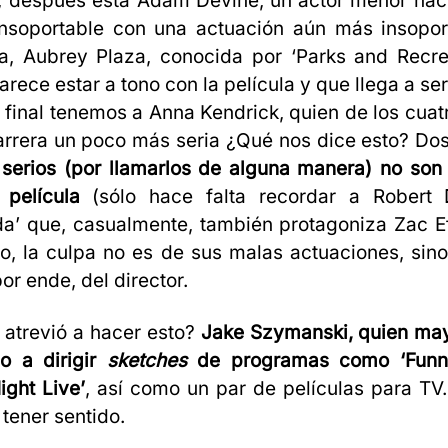
); después está Adam Devine, un actor menor hac
insoportable con una actuación aún más insoport
a, Aubrey Plaza, conocida por ‘Parks and Recre
rece estar a tono con la película y que llega a se
l final tenemos a Anna Kendrick, quien de los cuatr
arrera un poco más seria ¿Qué nos dice esto? Do
 serios (por llamarlos de alguna manera) no son
película
(sólo hace falta recordar a Robert
da’ que, casualmente, también protagoniza Zac E
o, la culpa no es de sus malas actuaciones, sino
por ende, del director.
 atrevió a hacer esto?
Jake Szymanski, quien ma
o a dirigir
sketches
de programas como ‘Funny
ight Live’
, así como un par de películas para TV
tener sentido.