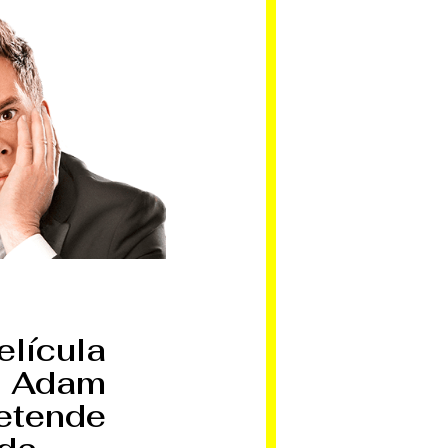
elícula
y Adam
etende