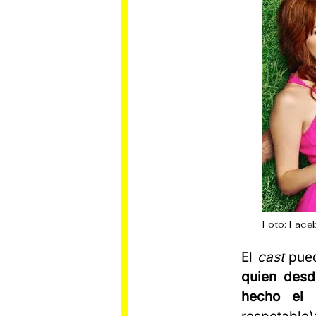
Foto: Faceb
El
cast
pued
quien desd
hecho el 