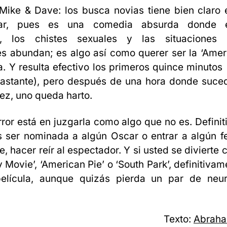
Mike & Dave: los busca novias tiene bien claro
tar, pues es una comedia absurda donde e
o, los chistes sexuales y las situaciones 
es abundan; es algo así como querer ser la ‘Amer
. Y resulta efectivo los primeros quince minutos (
bastante), pero después de una hora donde suce
vez, uno queda harto.
rror está en juzgarla como algo que no es. Defini
s ser nominada a algún Oscar o entrar a algún fes
, hacer reír al espectador. Y si usted se divierte 
y Movie’, ‘American Pie’ o ‘South Park’, definitiva
elícula, aunque quizás pierda un par de neu
Texto:
Abrah