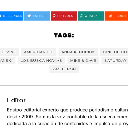
MESSENGER
TWITTER
PINTEREST
WHATSAPP
REDDIT
TAGS:
 DEVINE
AMERICAN PIE
ANNA KENDRICK
CINE DE C
ANSKI
LOS BUSCA NOVIAS
MIKE & DAVE
SATURDAY 
ZAC EFRON
Editor
Equipo editorial experto que produce periodismo cultur
desde 2009. Somos la voz confiable de la escena emer
dedicada a la curación de contenidos e impulso de pro