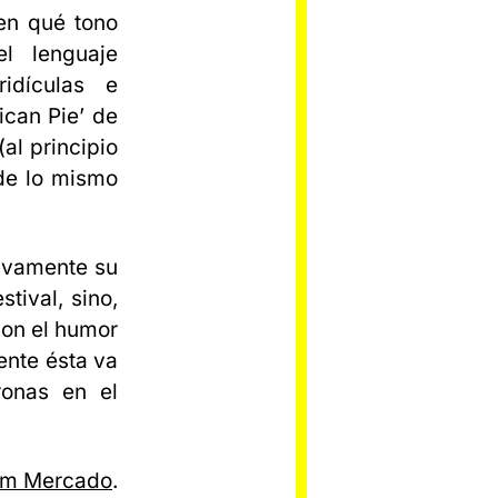
 en qué tono
l lenguaje
ridículas e
ican Pie’ de
al principio
de lo mismo
tivamente su
tival, sino,
con el humor
mente ésta va
ronas en el
am Mercado
.