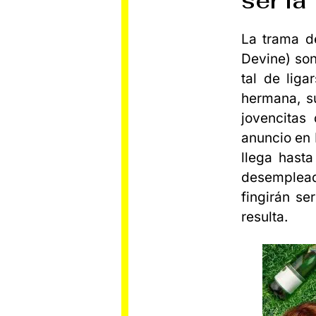
ser la
La trama d
Devine) son
tal de lig
hermana, su
jovencitas
anuncio en 
llega hasta
desempleada
fingirán se
resulta.