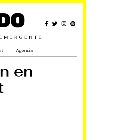
DO
 EMERGENTE
st
Agencia
on en
t