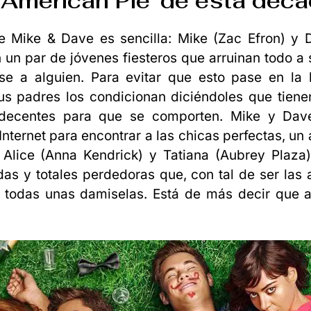
‘
American Pie’ de esta déca
e Mike & Dave es sencilla: Mike (Zac Efron) y
 un par de jóvenes fiesteros que arruinan todo a
arse a alguien. Para evitar que esto pase en la
s padres los condicionan diciéndoles que tiene
 decentes para que se comporten. Mike y Da
Internet para encontrar a las chicas perfectas, un
 Alice (Anna Kendrick) y Tatiana (Aubrey Plaza
s y totales perdedoras que, con tal de ser las 
r todas unas damiselas. Está de más decir que a