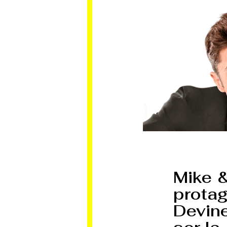
Mike &
prota
Devin