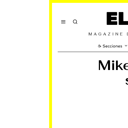
E
MAGAZINE 
☕️ Secciones
Mike