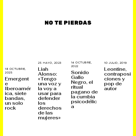
NO TE PIERDAS
14 OCTUBRE,
25 MAYO, 2023
2
10 JULIO, 2019
2
2022
1
8
6
Liah
Leontine,
18 OCTUBRE,
J
N
N
Sonido
Alonso:
contraposi
2025
3
U
O
O
Gallo
0
«Tengo
ciones y
N
Emergent
V
V
N
Negro, el
I
I
I
una voz y
pop de
e
O
O
E
E
ritual
la voy a
autor
Iberoamér
V
,
M
M
pagano de
I
usar para
2
ica, siete
B
B
E
la cumbia
0
R
R
defender
bandas,
M
2
E
E
psicodélic
los
un solo
B
3
,
,
a
R
derechos
rock
2
2
E
0
0
de las
,
2
2
mujeres»
2
5
5
0
2
5