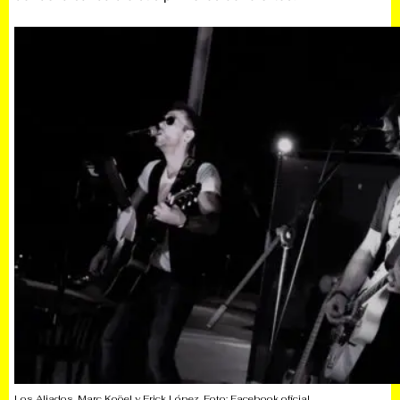
Los Aliados, Marc Koöel y Erick López. Foto: Facebook oficial.