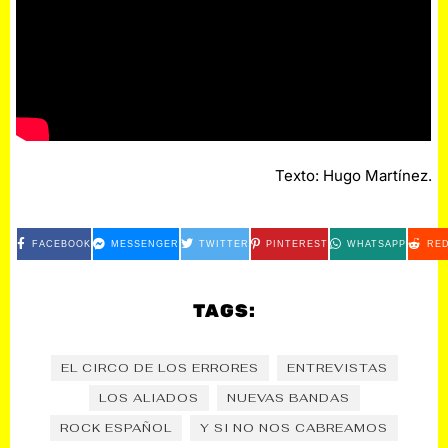
Texto: Hugo Martínez.
FACEBOOK
MESSENGER
TWITTER
PINTEREST
WHATSAPP
RED
TAGS:
EL CIRCO DE LOS ERRORES
ENTREVISTAS
LOS ALIADOS
NUEVAS BANDAS
ROCK ESPAÑOL
Y SI NO NOS CABREAMOS