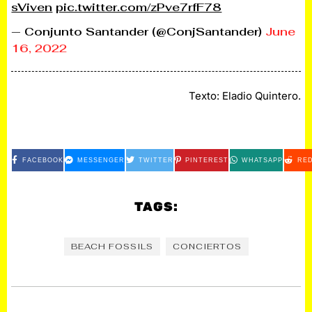
sViven
pic.twitter.com/zPve7rfF78
— Conjunto Santander (@ConjSantander)
June
16, 2022
Texto: Eladio Quintero.
FACEBOOK
MESSENGER
TWITTER
PINTEREST
WHATSAPP
RED
TAGS:
BEACH FOSSILS
CONCIERTOS