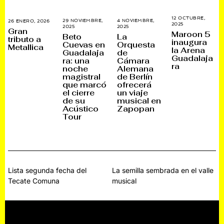
12 OCTUBRE,
29 NOVIEMBRE,
4 NOVIEMBRE,
26 ENERO, 2026
2
2025
1
2025
3
2025
2
7
Gran
8
Maroon 5
0
3
E
Beto
La
O
tributo a
N
N
N
inaugura
Cuevas en
Orquesta
C
Metallica
O
O
E
la Arena
T
Guadalaja
de
V
V
R
U
Guadalaja
I
I
O
ra: una
Cámara
B
E
E
,
ra
noche
Alemana
R
M
M
2
E
magistral
de Berlín
B
B
0
,
R
R
2
que marcó
ofrecerá
2
E
E
6
el cierre
un viaje
0
,
,
2
de su
musical en
2
2
5
0
0
Acústico
Zapopan
2
2
Tour
5
5
Navegación
Lista segunda fecha del
La semilla sembrada en el valle
Tecate Comuna
musical
de
entradas