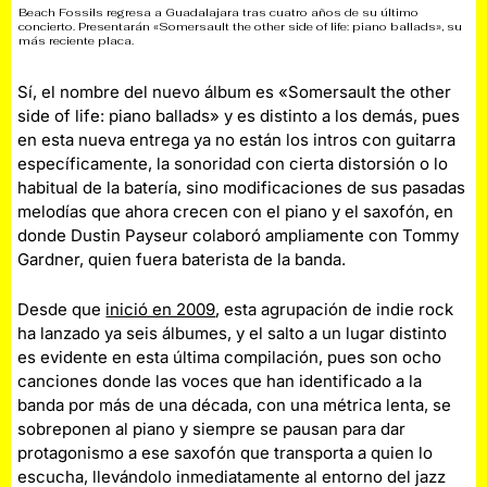
Beach Fossils regresa a Guadalajara tras cuatro años de su último
concierto. Presentarán «Somersault the other side of life: piano ballads», su
más reciente placa.
Sí, el nombre del nuevo álbum es «Somersault the other
side of life: piano ballads»
y es distinto a los demás, pues
en esta nueva entrega ya no están los intros con guitarra
específicamente, la sonoridad con cierta distorsión o lo
habitual de la batería, sino modificaciones de sus pasadas
melodías que ahora crecen con el piano y el saxofón, en
donde Dustin Payseur colaboró ampliamente con Tommy
Gardner, quien fuera baterista de la banda.
Desde que
inició en 2009
, esta agrupación de indie rock
ha lanzado ya seis álbumes, y el salto a un lugar distinto
es evidente en esta última compilación, pues son ocho
canciones donde las voces que han identificado a la
banda por más de una década, con una métrica lenta, se
sobreponen al piano y siempre se pausan para dar
protagonismo a ese saxofón que transporta a quien lo
escucha, llevándolo inmediatamente al entorno del jazz