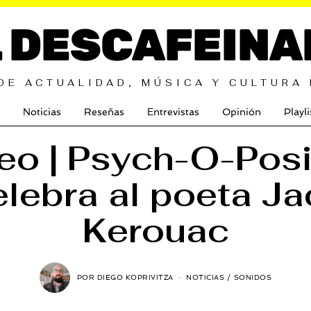
L DESCAFEINA
DE ACTUALIDAD, MÚSICA Y CULTURA
Noticias
Reseñas
Entrevistas
Opinión
Playli
eo | Psych-O-Posi
elebra al poeta Ja
Kerouac
POR
DIEGO KOPRIVITZA
NOTICIAS
/
SONIDOS