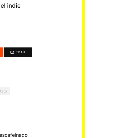
el indie
EMAIL
HUB
Descafeinado