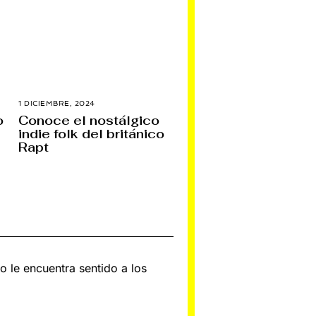
1 DICIEMBRE, 2024
1
D
o
Conoce el nostálgico
I
indie folk del británico
C
I
Rapt
E
M
B
R
E
,
2
0
2
4
no le encuentra sentido a los