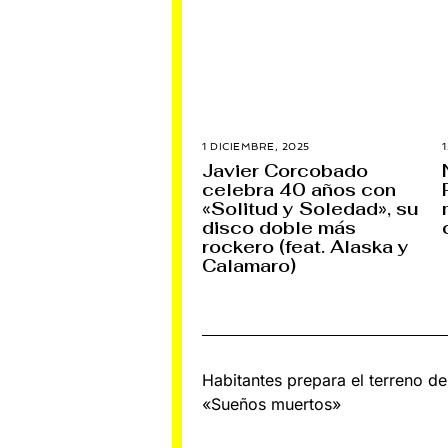
1 DICIEMBRE, 2025
1
D
Javier Corcobado
I
celebra 40 años con
C
I
«Solitud y Soledad», su
E
disco doble más
M
rockero (feat. Alaska y
B
R
Calamaro)
E
,
2
0
2
5
Navegación
Habitantes prepara el terreno d
«Sueños muertos»
de