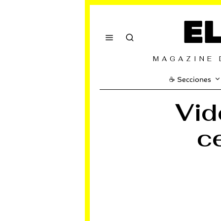
E
MAGAZINE 
☕️ Secciones
Vid
c