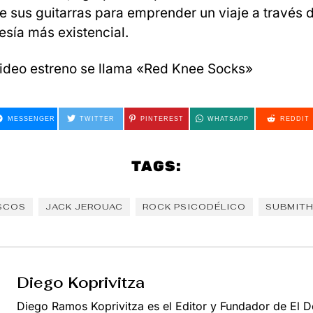
e sus guitarras para emprender un viaje a través d
esía más existencial.
ideo estreno se llama «Red Knee Socks»
MESSENGER
TWITTER
PINTEREST
WHATSAPP
REDDIT
TAGS:
SCOS
JACK JEROUAC
ROCK PSICODÉLICO
SUBMIT
Diego Koprivitza
Diego Ramos Koprivitza es el Editor y Fundador de El 