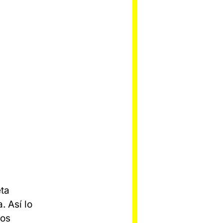
eta
. Así lo
los