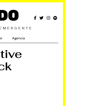
DO
 EMERGENTE
st
Agencia
tive
ck