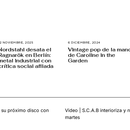
12 NOVIEMBRE, 2025
2
6 DICIEMBRE, 2024
6
6
D
Nordstahl desata el
Vintage pop de la man
N
I
Ragnarök en Berlín:
de Caroline in the
O
C
V
I
metal industrial con
Garden
I
E
crítica social afilada
E
M
M
B
B
R
R
E
E
,
,
2
2
0
0
2
2
4
5
e su próximo disco con
Video | S.C.A.B interioriza y 
martes