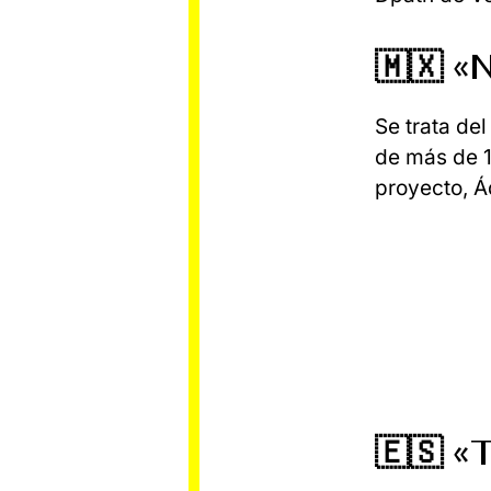
🇲🇽 
Se trata de
de más de 1
proyecto, Á
🇪🇸 «