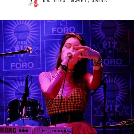
POR
EDITOR
PLAYLIST
/
SONIDOS