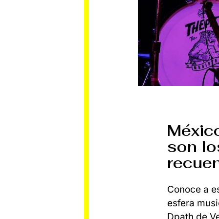
México
son lo
recuen
Conoce a es
esfera musi
Dpath de V