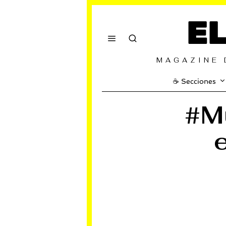
E
MAGAZINE 
☕️ Secciones
#M