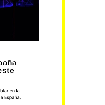
spaña
este
lar en la
de España,