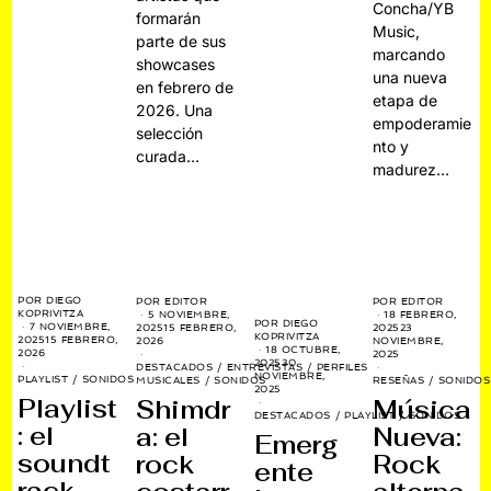
Concha/YB
formarán
Music,
parte de sus
marcando
showcases
una nueva
en febrero de
etapa de
2026. Una
empoderamie
selección
nto y
curada…
madurez…
POR
DIEGO
POR
EDITOR
POR
EDITOR
KOPRIVITZA
5 NOVIEMBRE,
18 FEBRERO,
POR
DIEGO
7 NOVIEMBRE,
2025
15 FEBRERO,
2025
23
KOPRIVITZA
2025
15 FEBRERO,
2026
NOVIEMBRE,
18 OCTUBRE,
2026
2025
2025
30
DESTACADOS
/
ENTREVISTAS
/
PERFILES
NOVIEMBRE,
PLAYLIST
/
SONIDOS
MUSICALES
/
SONIDOS
RESEÑAS
/
SONIDOS
2025
Playlist
Shimdr
Música
DESTACADOS
/
PLAYLIST
/
SONIDOS
: el
a: el
Nueva:
Emerg
soundt
rock
Rock
ente