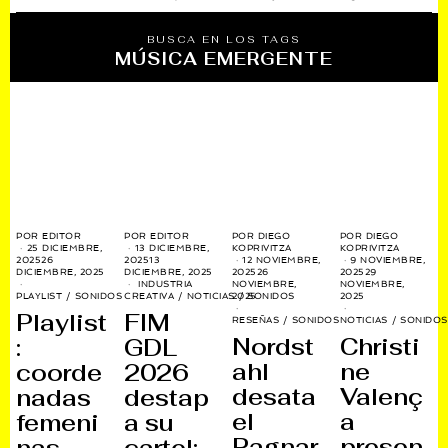
BUSCA EN LOS TAGS
MÚSICA EMERGENTE
POR
DIEGO
POR
DIEGO
POR
EDITOR
POR
EDITOR
KOPRIVITZA
KOPRIVITZA
25 DICIEMBRE,
13 DICIEMBRE,
12 NOVIEMBRE,
9 NOVIEMBRE,
2025
26
2025
13
2025
26
2025
29
DICIEMBRE, 2025
DICIEMBRE, 2025
NOVIEMBRE,
NOVIEMBRE,
INDUSTRIA
2025
2025
PLAYLIST
/
SONIDOS
CREATIVA
/
NOTICIAS
/
SONIDOS
Playlist
FIM
RESEÑAS
/
SONIDOS
NOTICIAS
/
SONIDOS
Nordst
Christi
:
GDL
ahl
ne
coorde
2026
desata
Valenç
nadas
destap
el
a
femeni
a su
Ragnar
presen