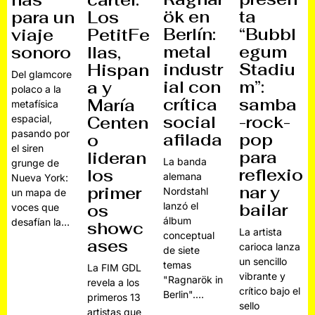
nas
cartel:
ök en
ta
para un
Los
Berlín:
“Bubbl
viaje
PetitFe
metal
egum
sonoro
llas,
industr
Stadiu
Hispan
Del glamcore
ial con
m”:
a y
polaco a la
crítica
samba
María
metafísica
social
-rock-
espacial,
Centen
pasando por
afilada
pop
o
el siren
para
lideran
La banda
grunge de
reflexio
los
alemana
Nueva York:
nar y
primer
Nordstahl
un mapa de
lanzó el
bailar
os
voces que
álbum
desafían la…
showc
La artista
conceptual
ases
carioca lanza
de siete
un sencillo
temas
La FIM GDL
vibrante y
"Ragnarök in
revela a los
crítico bajo el
Berlin".…
primeros 13
sello
artistas que