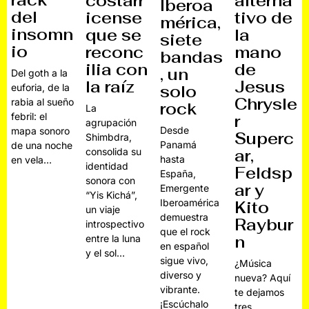
rack
costarr
alterna
Iberoa
del
icense
tivo de
mérica,
insomn
que se
la
siete
io
reconc
mano
bandas
ilia con
de
, un
Del goth a la
la raíz
Jesus
euforia, de la
solo
Chrysle
rabia al sueño
rock
La
febril: el
r
agrupación
Desde
mapa sonoro
Superc
Shimbdra,
Panamá
de una noche
consolida su
ar,
hasta
en vela…
identidad
Feldsp
España,
sonora con
ar y
Emergente
“Yis Kichá”,
Iberoamérica
Kito
un viaje
demuestra
Raybur
introspectivo
que el rock
n
entre la luna
en español
y el sol…
sigue vivo,
¿Música
diverso y
nueva? Aquí
vibrante.
te dejamos
¡Escúchalo
tres