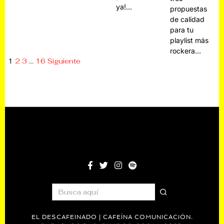
ya!…
propuestas
de calidad
para tu
playlist más
rockera…
1
2
3
…
16
Siguiente
EL DESCAFEINADO | CAFEÍNA COMUNICACIÓN.