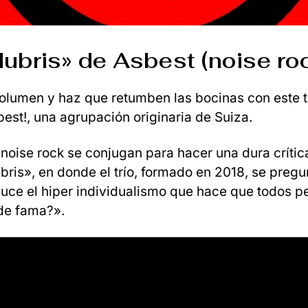
Hubris» de Asbest (noise ro
volumen y haz que retumben las bocinas con este
est!, una agrupación originaria de Suiza.
l noise rock se conjugan para hacer una dura crític
bris», en donde el trío, formado en 2018, se pregu
ce el hiper individualismo que hace que todos p
de fama?».