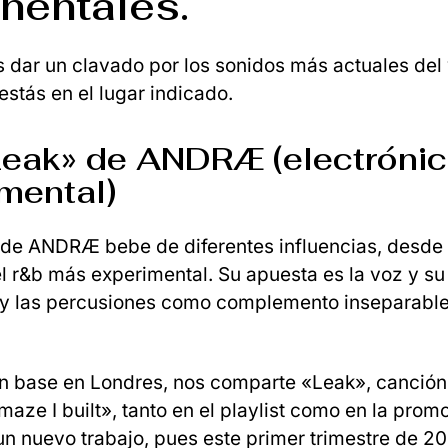
nentales.
es dar un clavado por los sonidos más actuales del 
estás en el lugar indicado.
Leak» de ANDRÆ (electróni
mental)
 de ANDRÆ bebe de diferentes influencias, desde e
el r&b más experimental. Su apuesta es la voz y su
 y las percusiones como complemento inseparable
on base en Londres, nos comparte «Leak», canción
maze I built», tanto en el playlist como en la prom
un nuevo trabajo, pues este primer trimestre de 2