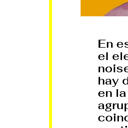
En e
el el
noise
hay 
en la
agru
coinc