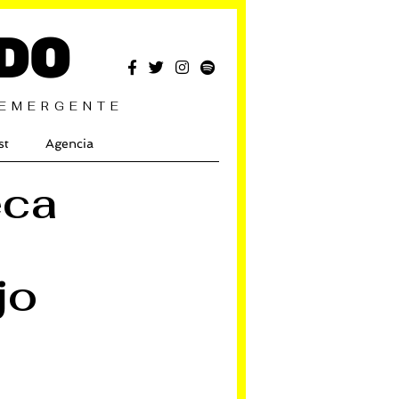
DO
 EMERGENTE
st
Agencia
eca
jo