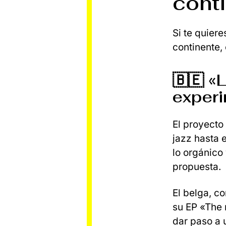
conti
Si te quier
continente, 
🇧🇪 «
experi
El proyecto
jazz hasta 
lo orgánico
propuesta.
El belga, c
su EP «The 
dar paso a 