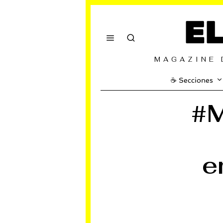
E
MAGAZINE 
☕️ Secciones
#M
e