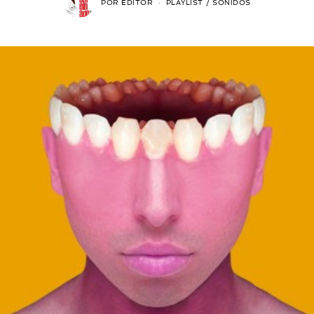
POR
EDITOR
PLAYLIST
/
SONIDOS