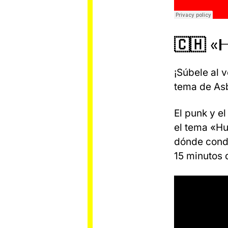
🇨🇭 «
¡Súbele al 
tema de Asb
El punk y e
el tema «Hu
dónde condu
15 minutos 