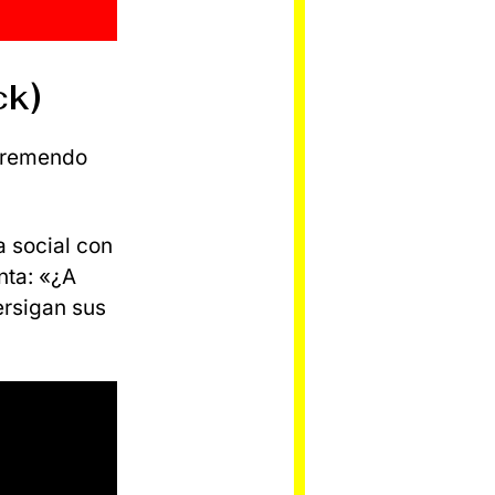
ck)
 tremendo
a social con
nta: «¿A
ersigan sus