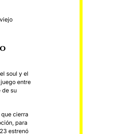
viejo
co
l soul y el
 juego entre
 de su
 que cierra
oción, para
023 estrenó