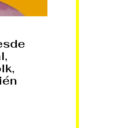
esde
l,
lk,
ién