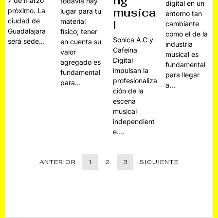
ng
7 de marzo
todavía hay
digital en un
musica
próximo. La
lugar para tu
entorno tan
ciudad de
material
l
cambiante
Guadalajara
físico; tener
como el de la
Sonica A.C y
será sede…
en cuenta su
industria
Cafeína
valor
musical es
Digital
agregado es
fundamental
impulsan la
fundamental
para llegar
profesionaliza
para…
a…
ción de la
escena
musical
independient
e.…
ANTERIOR
1
2
3
SIGUIENTE