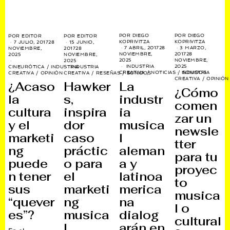
POR
DIEGO
POR
DIEGO
POR
EDITOR
POR
EDITOR
KOPRIVITZA
KOPRIVITZA
7 JULIO, 2017
28
15 JUNIO,
7 ABRIL, 2017
28
3 MARZO,
NOVIEMBRE,
2017
28
NOVIEMBRE,
2017
28
2025
NOVIEMBRE,
2025
NOVIEMBRE,
2025
INDUSTRIA
2025
CINEURÓTICA
/
INDUSTRIA
INDUSTRIA
CREATIVA
/
NOTICIAS
/
INDUSTRIA
SONIDOS
CREATIVA
/
OPINIÓN
CREATIVA
/
RESEÑAS
/
SONIDOS
CREATIVA
/
OPINIÓN
La
¿Acaso
Hawker
¿Cómo
industr
la
s,
comen
ia
cultura
inspira
zar un
musica
y el
dor
newsle
l
marketi
caso
tter
aleman
ng
práctic
para tu
a y
puede
o para
proyec
latinoa
n tener
el
to
merica
sus
marketi
musica
na
“quever
ng
l o
dialog
es”?
musica
cultural
arán en
l