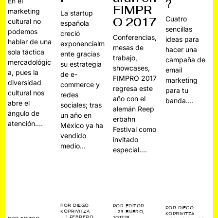
?
En el
FIMPR
marketing
La startup
Cuatro
O 2017
cultural no
española
sencillas
podemos
creció
Conferencias,
ideas para
hablar de una
exponencialm
mesas de
hacer una
sola táctica
ente gracias
trabajo,
campaña de
mercadológic
su estrategia
showcases,
email
a, pues la
de e-
FIMPRO 2017
marketing
diversidad
commerce y
regresa este
para tu
cultural nos
redes
año con el
banda.…
abre el
sociales; tras
alemán Reep
ángulo de
un año en
erbahn
atención.…
México ya ha
Festival como
vendido
invitado
medio…
especial.…
POR
DIEGO
POR
EDITOR
POR
DIEGO
KOPRIVITZA
23 ENERO,
KOPRIVITZA
1 FEBRERO,
2017
28