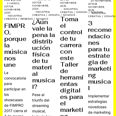
POR
EDITOR
23 NOVIEMBRE,
2017
28
NOVIEMBRE,
2 MARZO,
2016
28
NOVIEMBRE,
2025
2017
28
NOVIEMBRE,
2025
INDUSTRIA
NOVIEMBRE,
2025
INDUSTRIA
CREATIVA
/
OPINIÓN
/
SONIDOS
2025
INDUSTRIA
CREATIVA
/
OPINIÓN
/
SONIDOS
INDUSTRIA
CREATIVA
/
OPINIÓN
Toma
CREATIVA
/
RESEÑAS
/
SONIDOS
¿Aún
3
el
FIMPR
vale la
recome
control
O,
pena la
ndacio
de tu
porque
distrib
nes
carrera
la
ución
para tu
con
música
física
estrate
este
nos
de tu
gia de
Taller
une
materi
marketi
de
al
La
ng
herrami
convocatoria
musica
musica
entas
para
l?
l
digital
participar en
los
Pese al
es para
Implementar
showcases
triunfo del
estrategias
el
de FIMPRO
streaming
novedosas
marketi
2017 cierra el
musical,
de marketing