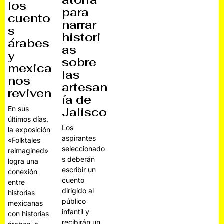
los
para
cuento
narrar
s
histori
árabes
as
y
sobre
mexica
las
nos
artesan
reviven
ía de
En sus
Jalisco
últimos días,
Los
la exposición
aspirantes
«Folktales
seleccionado
reimagined»
s deberán
logra una
escribir un
conexión
cuento
entre
dirigido al
historias
público
mexicanas
infantil y
con historias
recibirán un