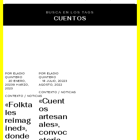
BUSCA EN LOS TAGS
CUENTOS
POR
ELADIO
POR
ELADIO
QUINTERO
QUINTERO
20 ENERO,
18 JULIO, 2022
3
2023
9 MARZO,
AGOSTO, 2022
2023
CONTEXTO
/
NOTICIAS
CONTEXTO
/
NOTICIAS
«Cuent
«Folkta
os
les
artesan
reimag
ales»,
ined»,
convoc
donde
atoria