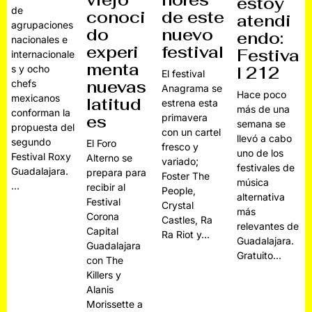
viejo
nores
estoy
de
conoci
de este
atendi
agrupaciones
do
nuevo
endo:
nacionales e
experi
festival
Festiva
internacionale
menta
l 212
s y ocho
El festival
nuevas
chefs
Anagrama se
Hace poco
mexicanos
latitud
estrena esta
más de una
conforman la
es
primavera
semana se
propuesta del
con un cartel
llevó a cabo
segundo
El Foro
fresco y
uno de los
Festival Roxy
Alterno se
variado;
festivales de
Guadalajara.
prepara para
Foster The
música
…
recibir al
People,
alternativa
Festival
Crystal
más
Corona
Castles, Ra
relevantes de
Capital
Ra Riot y…
Guadalajara.
Guadalajara
Gratuito…
con The
Killers y
Alanis
Morissette a