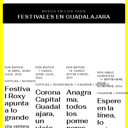
BUSCA EN LOS TAGS
FESTIVALES EN GUADALAJARA
POR
EDITOR
POR
EDITOR
POR
EDITOR
16 ABRIL, 2018
5
1 MARZO,
16 MARZO,
POR
DIEGO
JULIO, 2022
2018
5 JULIO,
2017
29 MARZO,
KOPRIVITZA
2022
2017
11 SEPTIEMBRE,
NOTICIAS
/
SONIDOS
2012
9
NOTICIAS
/
SONIDOS
GUÍA
/
MAGAZINE
/
SONIDOS
Festiva
DICIEMBRE, 2014
Corona
Anagra
MAGAZINE
/
OPINIÓ
l Roxy
Capital
ma,
Espere
apunta
Guadal
todos
en la
a lo
ajara,
los
línea,
grande
un
porme
lo
Una veintena