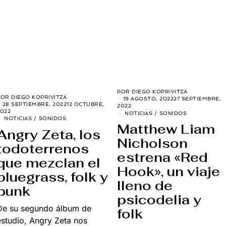
POR
DIEGO KOPRIVITZA
POR
DIEGO KOPRIVITZA
19 AGOSTO, 2022
27 SEPTIEMBRE,
28 SEPTIEMBRE, 2022
12 OCTUBRE,
2022
022
NOTICIAS
/
SONIDOS
NOTICIAS
/
SONIDOS
Matthew Liam
Angry Zeta, los
Nicholson
todoterrenos
estrena «Red
que mezclan el
Hook», un viaje
bluegrass, folk y
lleno de
punk
psicodelia y
De su segundo álbum de
folk
estudio, Angry Zeta nos