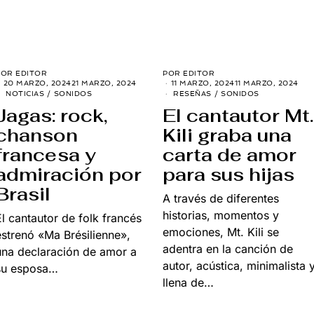
POR
EDITOR
POR
EDITOR
20 MARZO, 2024
21 MARZO, 2024
11 MARZO, 2024
11 MARZO, 2024
NOTICIAS
/
SONIDOS
RESEÑAS
/
SONIDOS
Jagas: rock,
El cantautor Mt.
chanson
Kili graba una
francesa y
carta de amor
admiración por
para sus hijas
Brasil
A través de diferentes
historias, momentos y
El cantautor de folk francés
emociones, Mt. Kili se
estrenó «Ma Brésilienne»,
adentra en la canción de
una declaración de amor a
autor, acústica, minimalista 
su esposa…
llena de…