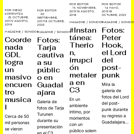
POR
EDITOR
POR
EDITOR
15 NOVIEMBRE,
14 MAYO,
POR
DIEGO
POR
EDITOR
2015
19 AGOSTO,
2015
18
KOPRIVITZA
30
2018
OCTUBRE, 2025
25 OCTUBRE,
SEPTIEMBRE,
2017
2 AGOSTO,
2017
18 OCTUBRE,
MAGAZINE
/
SONIDOS
MAGAZINE
/
SONIDO
2019
2025
#Instan
Fotos:
MAGAZINE
/
SONIDOS
MAGAZINE
/
SONIDOS
tánea:
Peter
Coorde
Fotos:
Therio
Hook,
nada
Tarja
n,
el Lord
GDL
cautiva
irrupci
del
logra
a su
ón
post-
un
públic
metaler
punk
masivo
o en
a en
encuen
Guadal
Mira la
C3
tro
ajara
galería de
fotos del Lord
musica
En un
Galería de
del post-
l
ambiente
fotos de Tarja
punk durante
íntimo, por
Turunen
su regreso a
Cerca de 50
momentos
durante su
Guadalajara…
mil personas
con un
presentación
se vieron
público solem
en el C3