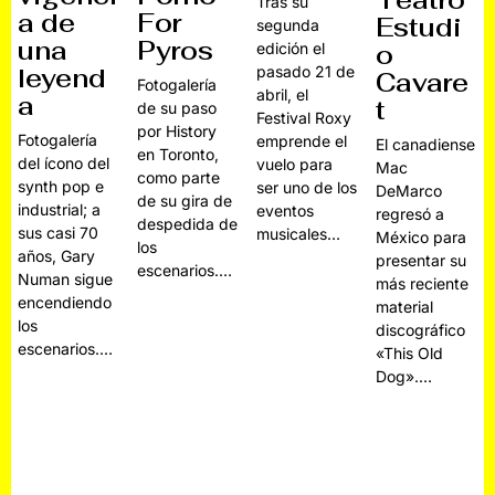
Teatro
Tras su
a de
For
Estudi
segunda
una
Pyros
edición el
o
leyend
pasado 21 de
Cavare
Fotogalería
abril, el
a
t
de su paso
Festival Roxy
por History
Fotogalería
emprende el
El canadiense
en Toronto,
del ícono del
vuelo para
Mac
como parte
synth pop e
ser uno de los
DeMarco
de su gira de
industrial; a
eventos
regresó a
despedida de
sus casi 70
musicales…
México para
los
años, Gary
presentar su
escenarios.…
Numan sigue
más reciente
encendiendo
material
los
discográfico
escenarios.…
«This Old
Dog».…