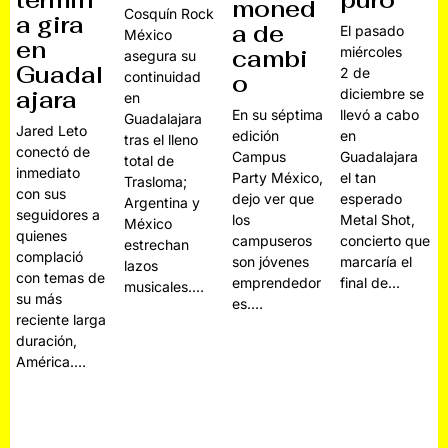
termin
puro
moned
Cosquín Rock
a gira
a de
El pasado
México
en
miércoles
cambi
asegura su
Guadal
2 de
continuidad
o
ajara
diciembre se
en
En su séptima
llevó a cabo
Guadalajara
Jared Leto
edición
en
tras el lleno
conectó de
Campus
Guadalajara
total de
inmediato
Party México,
el tan
Trasloma;
con sus
dejo ver que
esperado
Argentina y
seguidores a
los
Metal Shot,
México
quienes
campuseros
concierto que
estrechan
complació
son jóvenes
marcaría el
lazos
con temas de
emprendedor
final de…
musicales.…
su más
es.…
reciente larga
duración,
América.…