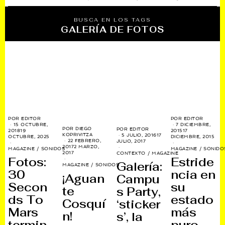
BUSCA EN LOS TAGS
GALERÍA DE FOTOS
POR
EDITOR
POR
EDITOR
15 OCTUBRE,
7 DICIEMBRE,
POR
DIEGO
POR
EDITOR
2018
19
2015
17
KOPRIVITZA
5 JULIO, 2016
17
OCTUBRE, 2025
DICIEMBRE, 2015
22 FEBRERO,
JULIO, 2017
2017
2 MARZO,
MAGAZINE
/
SONIDOS
MAGAZINE
/
SONIDO
2017
CONTEXTO
/
MAGAZINE
Fotos:
Estride
Galería:
MAGAZINE
/
SONIDOS
30
ncia en
¡Aguan
Campu
Secon
su
te
s Party,
ds To
estado
Cosquí
‘sticker
Mars
más
n!
s’, la