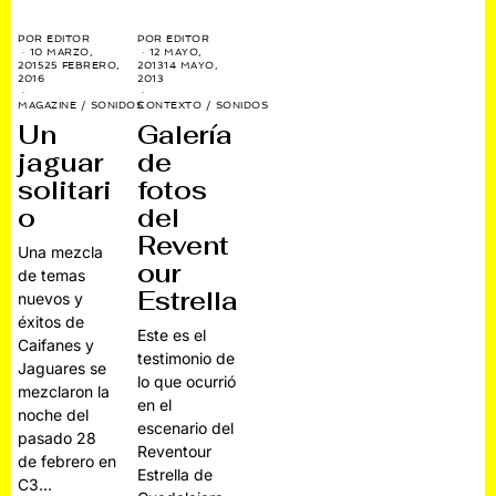
POR
EDITOR
POR
EDITOR
12 MAYO,
10 MARZO,
2013
14 MAYO,
2015
25 FEBRERO,
2013
2016
CONTEXTO
/
SONIDOS
MAGAZINE
/
SONIDOS
Galería
Un
de
jaguar
fotos
solitari
del
o
Revent
Una mezcla
our
de temas
Estrella
nuevos y
éxitos de
Este es el
Caifanes y
testimonio de
Jaguares se
lo que ocurrió
mezclaron la
en el
noche del
escenario del
pasado 28
Reventour
de febrero en
Estrella de
C3…