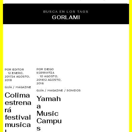
BUSCA EN LOS TAGS
GORLAMI
POR
DIEGO
POR
EDITOR
KOPRIVITZA
12 ENERO,
10 AGOSTO,
2017
24 AGOSTO,
2016
12 AGOSTO,
2018
2016
GUÍA
/
MAGAZINE
GUÍA
/
MAGAZINE
/
SONIDOS
Colima
Yamah
estrena
a
rá
Music
festival
Campu
musica
s