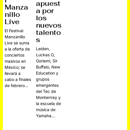
l
apuest
Manza
a por
nillo
los
Live
nuevos
talento
El Festival
Manzanillo
s
Live se suma
Leiden,
a la oferta de
Luckas O,
conciertos
Gorlami, Sir
masivos en
Buffalo, New
México; se
Education y
llevará a
grupos
cabo a finales
emergentes
de febrero…
del Tec de
Monterrrey y
la escuela de
música de
Yamaha…