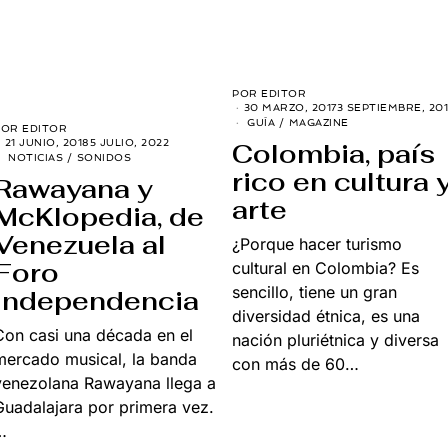
POR
EDITOR
30 MARZO, 2017
3 SEPTIEMBRE, 201
GUÍA
/
MAGAZINE
POR
EDITOR
21 JUNIO, 2018
5 JULIO, 2022
Colombia, país
NOTICIAS
/
SONIDOS
rico en cultura 
Rawayana y
arte
McKlopedia, de
Venezuela al
¿Porque hacer turismo
Foro
cultural en Colombia? Es
sencillo, tiene un gran
Independencia
diversidad étnica, es una
Con casi una década en el
nación pluriétnica y diversa
mercado musical, la banda
con más de 60…
venezolana Rawayana llega a
Guadalajara por primera vez.
…