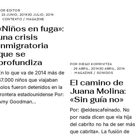
POR
EDITOR
23 JUNIO, 2014
30 JULIO, 2014
CONTEXTO
/
MAGAZINE
«Niños en fuga»:
una crisis
inmigratoria
que se
profundiza
POR
DIEGO KOPRIVITZA
29 ABRIL, 2014
30 ABRIL, 2014
En lo que va de 2014 más de
MAGAZINE
/
SONIDOS
47.000 niños que viajaban
El camino de
solos fueron detenidos en la
Juana Molina:
frontera estadounidense Por:
«Sin guía no»
Amy Goodman…
Por: @eldescafeinado. No
por nada dicen que «la hija
del cabrito no ha de ser más
que cabrita». La fusión de