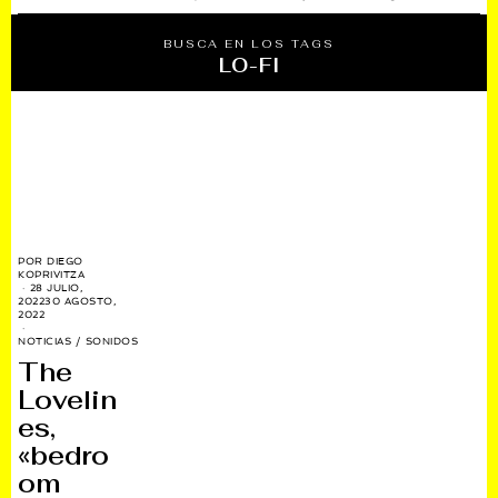
BUSCA EN LOS TAGS
LO-FI
POR
DIEGO
KOPRIVITZA
28 JULIO,
2022
30 AGOSTO,
2022
NOTICIAS
/
SONIDOS
The
Lovelin
es,
«bedro
om