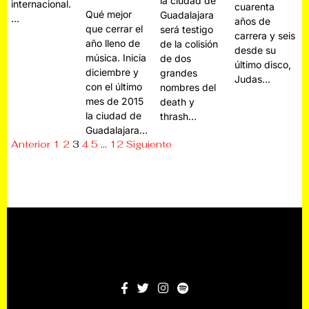
la ciudad de
internacional.
cuarenta
Qué mejor
Guadalajara
…
años de
que cerrar el
será testigo
carrera y seis
año lleno de
de la colisión
desde su
música. Inicia
de dos
último disco,
diciembre y
grandes
Judas…
con el último
nombres del
mes de 2015
death y
la ciudad de
thrash…
Guadalajara…
Anterior
1
2
3
4
5
…
12
Siguiente