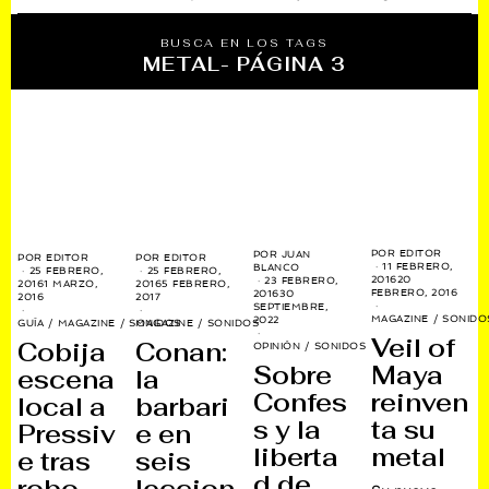
BUSCA EN LOS TAGS
METAL
- PÁGINA 3
POR
EDITOR
POR
JUAN
POR
EDITOR
POR
EDITOR
11 FEBRERO,
BLANCO
25 FEBRERO,
25 FEBRERO,
2016
20
23 FEBRERO,
2016
1 MARZO,
2016
5 FEBRERO,
FEBRERO, 2016
2016
30
2016
2017
SEPTIEMBRE,
MAGAZINE
/
SONIDO
2022
GUÍA
/
MAGAZINE
/
SONIDOS
MAGAZINE
/
SONIDOS
Veil of
Cobija
Conan:
OPINIÓN
/
SONIDOS
Sobre
Maya
escena
la
Confes
reinven
local a
barbari
s y la
ta su
Pressiv
e en
liberta
metal
e tras
seis
d de