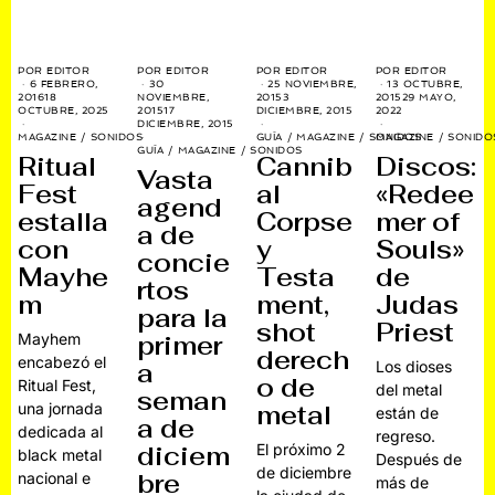
POR
EDITOR
POR
EDITOR
POR
EDITOR
POR
EDITOR
6 FEBRERO,
30
25 NOVIEMBRE,
13 OCTUBRE,
2016
18
NOVIEMBRE,
2015
3
2015
29 MAYO,
OCTUBRE, 2025
2015
17
DICIEMBRE, 2015
2022
DICIEMBRE, 2015
MAGAZINE
/
SONIDOS
GUÍA
/
MAGAZINE
/
SONIDOS
MAGAZINE
/
SONIDO
GUÍA
/
MAGAZINE
/
SONIDOS
Ritual
Cannib
Discos:
Vasta
Fest
al
«Redee
agend
estalla
Corpse
mer of
a de
con
y
Souls»
concie
Mayhe
Testa
de
rtos
m
ment,
Judas
para la
shot
Priest
Mayhem
primer
derech
encabezó el
a
Los dioses
o de
Ritual Fest,
del metal
seman
una jornada
metal
están de
a de
dedicada al
regreso.
diciem
El próximo 2
black metal
Después de
de diciembre
bre
nacional e
más de