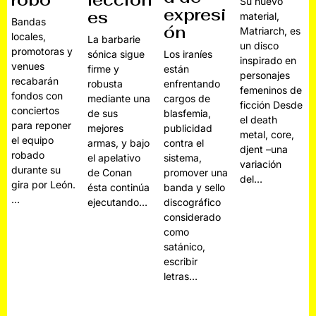
robo
leccion
Su nuevo
expresi
es
material,
Bandas
ón
Matriarch, es
locales,
La barbarie
un disco
promotoras y
Los iraníes
sónica sigue
inspirado en
venues
están
firme y
personajes
recabarán
enfrentando
robusta
femeninos de
fondos con
cargos de
mediante una
ficción Desde
conciertos
blasfemia,
de sus
el death
para reponer
publicidad
mejores
metal, core,
el equipo
contra el
armas, y bajo
djent –una
robado
sistema,
el apelativo
variación
durante su
promover una
de Conan
del…
gira por León.
banda y sello
ésta continúa
…
discográfico
ejecutando…
considerado
como
satánico,
escribir
letras…