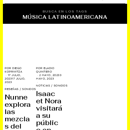
BUSCA EN LOS TAGS
MÚSICA LATINOAMERICANA
POR
DIEGO
POR
ELADIO
KOPRIVITZA
QUINTERO
17 JULIO,
2 MAYO, 2023
3
2023
17 JULIO,
MAYO, 2023
2023
NOTICIAS
/
SONIDOS
RESEÑAS
/
SONIDOS
Isaac
Nunne
et Nora
explora
visitará
las
a su
mezcla
públic
s del
o en