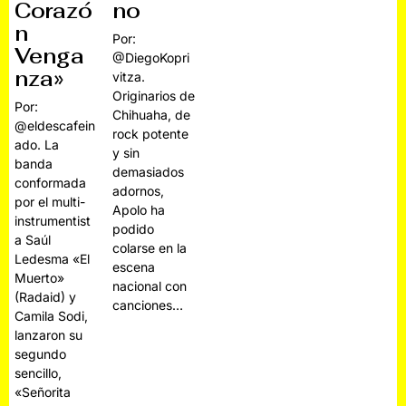
no
Corazó
n
Por:
Venga
@DiegoKopri
nza»
vitza.
Originarios de
Por:
Chihuaha, de
@eldescafein
rock potente
ado. La
y sin
banda
demasiados
conformada
adornos,
por el multi-
Apolo ha
instrumentist
podido
a Saúl
colarse en la
Ledesma «El
escena
Muerto»
nacional con
(Radaid) y
canciones…
Camila Sodi,
lanzaron su
segundo
sencillo,
«Señorita