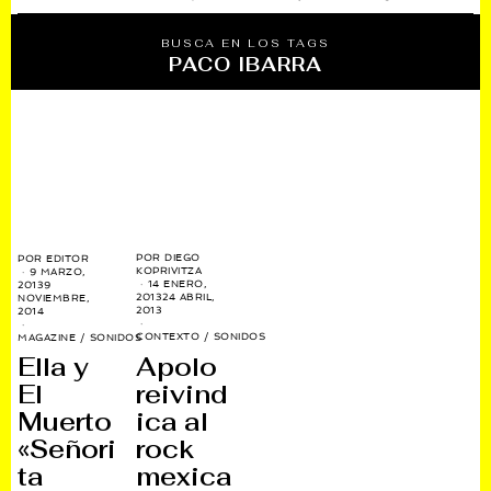
BUSCA EN LOS TAGS
PACO IBARRA
POR
DIEGO
POR
EDITOR
KOPRIVITZA
9 MARZO,
14 ENERO,
2013
9
2013
24 ABRIL,
NOVIEMBRE,
2013
2014
CONTEXTO
/
SONIDOS
MAGAZINE
/
SONIDOS
Apolo
Ella y
reivind
El
ica al
Muerto
rock
«Señori
mexica
ta